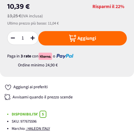
10,39 €
Risparmi il
22%
13,25 €
(IVA inclusa)
Ultimo prezzo più basso:
11,04 €
Aggiungi
Quantità
Paga in
3 rate
con
o
Ordine minimo
24,90 €
Aggiungi ai preferiti
Avvisami quando il prezzo scende
DISPONIBILITA'
5
SKU:
977675596
Marchio
: HALEON ITALY