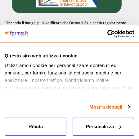
Cliccando il badge, puoi verificare che Farma.it è un'entità regolarmente
autorizzata dal Ministero della Salute a effettuare la vendita online di
medicinali.
Questo sito web utilizza i cookie
Utilizziamo i cookie per personalizzare contenuti ed
annunci, per fornire funzionalità dei social media e per
analizzare il nostro traffico. Condividiamo inoltre
informazioni sul modo in cui utilizzi il nostro sito con i nostri
partner che si occupano di analisi dei dati web, pubblicità e
social media, i quali potrebbero combinarle con altre
Mostra dettagli
informazioni che hai fornito loro o che hanno raccolto dal
tuo utilizzo dei loro servizi.
Seguici su
Rifiuta
Personalizza
Farma.it S.a.s. P. IVA 07417261216 REA: NA-884088