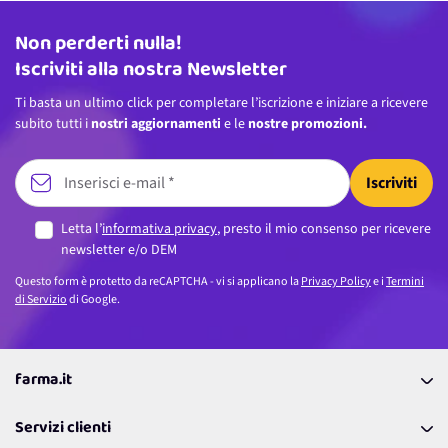
Non perderti nulla!
Indirizzo email
Iscriviti alla nostra Newsletter
Ti basta un ultimo click per completare l’iscrizione e iniziare a ricevere
subito tutti i
nostri aggiornamenti
e le
nostre promozioni.
Iscriviti
Letta l’
informativa privacy
, presto il mio consenso per ricevere
newsletter e/o DEM
Questo form è protetto da reCAPTCHA - vi si applicano la
Privacy Policy
e i
Termini
di Servizio
di Google.
farma.it
La nostra Azienda
Servizi clienti
Coupon