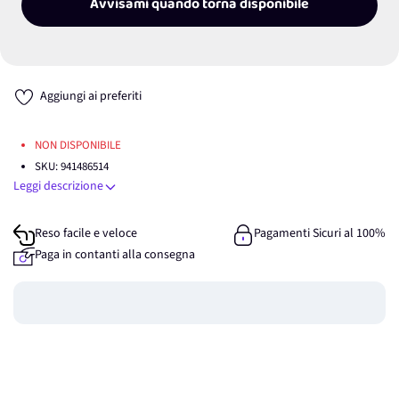
Avvisami quando torna disponibile
Aggiungi ai preferiti
NON DISPONIBILE
SKU:
941486514
Leggi descrizione
Reso facile e veloce
Pagamenti Sicuri al 100%
Paga in contanti alla consegna
Guadagna
0
punti