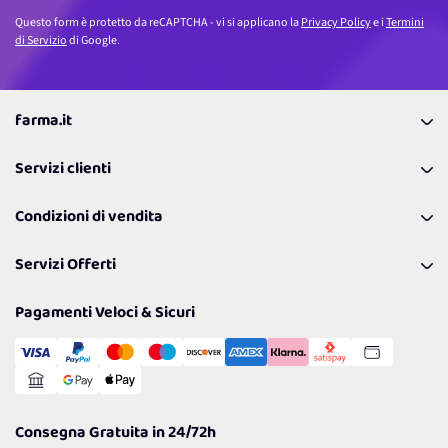
Questo form è protetto da reCAPTCHA - vi si applicano la
Privacy Policy
e i
Termini
di Servizio
di Google.
farma.it
La nostra Azienda
Servizi clienti
Coupon
Contattaci
Programma Fedeltà Farma Lovers
Condizioni di vendita
Richiamami
Lavora con noi
Pagamenti & Condizioni
FAQ
I nostri consigli
Servizi Offerti
Spedizioni
Resi
Politiche per la parità di genere
Privacy Policy
Tantissimi Sconti
Pagamenti Veloci & Sicuri
Cookie Policy
Transazione Sicura
Comunicazioni
Gestisci Cookie
Reso Facile e Veloce
Garanzia
Consegna Gratuita in 24/72h