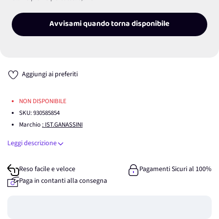
Avvisami quando torna disponibile
Aggiungi ai preferiti
NON DISPONIBILE
SKU:
930585854
Marchio
: IST.GANASSINI
Leggi descrizione
Reso facile e veloce
Pagamenti Sicuri al 100%
Paga in contanti alla consegna
Guadagna
0
punti