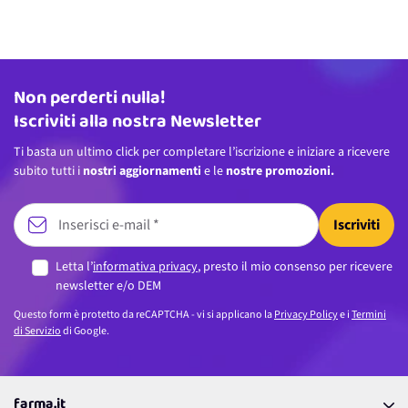
Non perderti nulla!
Indirizzo email
Iscriviti alla nostra Newsletter
Ti basta un ultimo click per completare l’iscrizione e iniziare a ricevere
subito tutti i
nostri aggiornamenti
e le
nostre promozioni.
Iscriviti
Letta l’
informativa privacy
, presto il mio consenso per ricevere
newsletter e/o DEM
Questo form è protetto da reCAPTCHA - vi si applicano la
Privacy Policy
e i
Termini
di Servizio
di Google.
farma.it