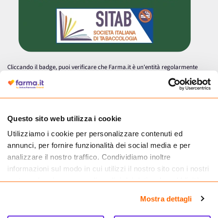
Cliccando il badge, puoi verificare che Farma.it è un'entità regolarmente
autorizzata dal Ministero della Salute a effettuare la vendita online di
medicinali.
Questo sito web utilizza i cookie
Utilizziamo i cookie per personalizzare contenuti ed
annunci, per fornire funzionalità dei social media e per
analizzare il nostro traffico. Condividiamo inoltre
informazioni sul modo in cui utilizzi il nostro sito con i nostri
partner che si occupano di analisi dei dati web, pubblicità e
social media, i quali potrebbero combinarle con altre
Mostra dettagli
informazioni che hai fornito loro o che hanno raccolto dal
tuo utilizzo dei loro servizi.