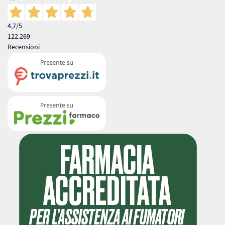
4,7
/5
122.269
Recensioni