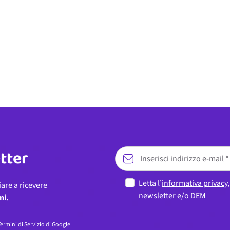
etter
Letta l’
informativa privacy
iare a ricevere
newsletter e/o DEM
ni.
ermini di Servizio
di Google.