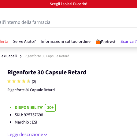
Scegli i solari Eucerin!
all’interno della farmacia
ferta
Serve Aiuto?
Informazioni sul tuo ordine
Scarica l
Podcast
e e Capelli
Rigenforte 30 Capsule Retard
Rigenforte 30 Capsule Retard
(2)
Rigenforte 30 Capsule Retard
DISPONIBILITA'
10+
SKU:
925757698
Marchio
: ESI
Leggi descrizione