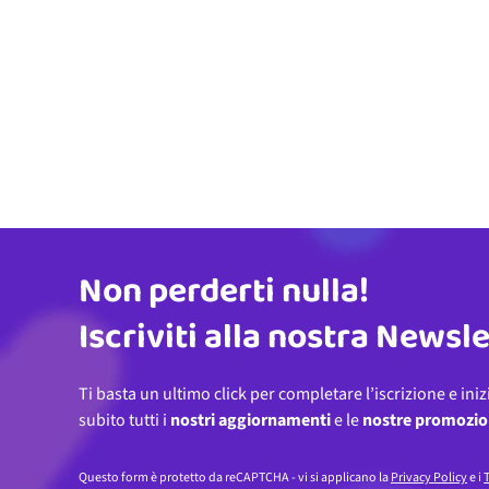
Non perderti nulla!
Indirizzo email
Iscriviti alla nostra Newsl
Ti basta un ultimo click per completare l’iscrizione e iniz
subito tutti i
nostri aggiornamenti
e le
nostre promozio
Questo form è protetto da reCAPTCHA - vi si applicano la
Privacy Policy
e i
T