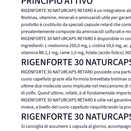
PRINCIPIO ATTIVO
RIGENFORTE 30 NATURCAPS RETARD è un integratore alime
Biotinax, vitamine, minerali e aminoacidi utile per garantir
prodotto è costituito da speciali capsule retard che con
prevalentemente composte da aminoacidi solforati e miner
RIGENFORTE 30 NATURCAPS RETARD è disponibile in conf
Ingredienti: L-metionina 250,0 mg, L-cistina 50,0 mg, ac. 
vitamina B6 2,1 mg, rame 1,0 mg, folato (acido folico) 30
RIGENFORTE 30 NATURCAP
RIGENFORTE 30 NATURCAPS RETARD possiede una particolar
cuoio capelluto grazie alla formula brevettata biotinax c
ultime due molecole sono implicate nel meccanismo di rin
di zolfo. Quest’ultimo, infatti, è di fondamentale import
RIGENFORTE 30 NATURCAPS RETARD è utile nel garantire rob
invece, a livello del cuoio capelluto riequilibrando la pr
RIGENFORTE 30 NATURCAP
Si consiglia di assumere 1 capsula al giorno, accompag