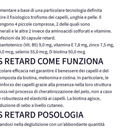
ntare a base di una particolare tecnologia definita
e il fisiologico trofismo dei capelli, unghie e pelle. Il
tengono 4 piccole compresse, 2 delle quali sono
ali e le altre 2 invece da aminoacidi solforati e vitamine.
ezioni da 30 capsule retard.
pantotenico (Vit. B5) 9,0 mg, vitamina E 7,8 mg, zinco 7,5 mg,
0,0 mcg, selenio 55,0 mcg, D-biotina 50,0 mcg
S RETARD COME FUNZIONA
e efficacia nel garantire il benessere dei capelli e del
omposta da biotina, metionina e cistina. In particolare, le
forzo dei capelli grazie alla presenza nella loro struttura
anza nel processo di cheratinizzazione del pelo, non a caso
ustezza ed elasticità ai capelli. La biotina agisce,
oduzione di sebo a livello cutaneo.
S RETARD POSOLOGIA
nandosi nella deglutizione con un’abbondante quantità