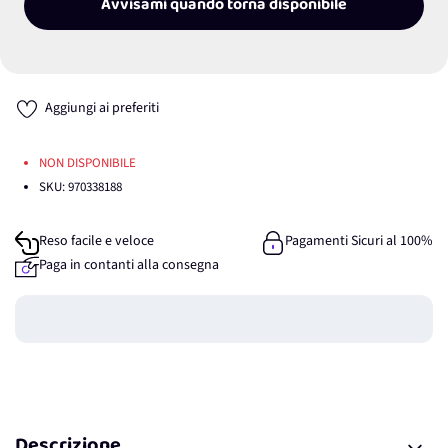
Avvisami quando torna disponibile
Aggiungi ai preferiti
NON DISPONIBILE
SKU:
970338188
Reso facile e veloce
Pagamenti Sicuri al 100%
Paga in contanti alla consegna
Guadagna
0
punti
Descrizione