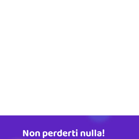
Non perderti nulla!
Indirizzo email