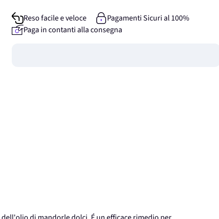
Reso facile e veloce
Pagamenti Sicuri al 100%
Paga in contanti alla consegna
Guadagna
0
punti
 dell'olio di mandorle dolci. É un efficace rimedio per