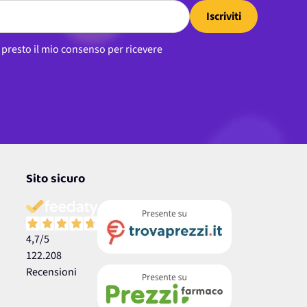
Iscriviti
, presto il mio consenso per ricevere
Sito sicuro
4,7
/5
122.208
Recensioni