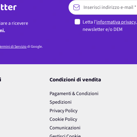
etter
Letta l’
informativa privacy
iare a ricevere
newsletter e/o DEM
ni.
ermini di Servizio
di Google.
i
Condizioni di vendita
Pagamenti & Condizioni
Spedizioni
Privacy Policy
Cookie Policy
Comunicazioni
Gestisci Cookie