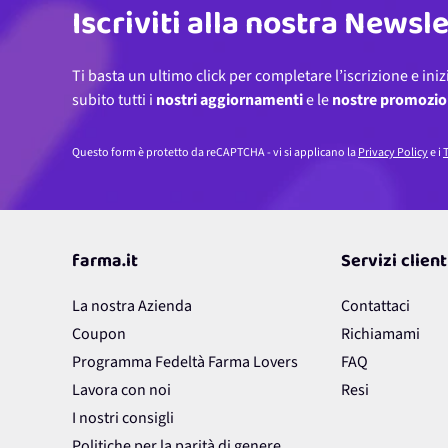
Iscriviti alla nostra Newsl
Ti basta un ultimo click per completare l’iscrizione e iniz
subito tutti i
nostri aggiornamenti
e le
nostre promozio
Questo form è protetto da reCAPTCHA - vi si applicano la
Privacy Policy
e i
T
farma.it
Servizi client
La nostra Azienda
Contattaci
Coupon
Richiamami
Programma Fedeltà Farma Lovers
FAQ
Lavora con noi
Resi
I nostri consigli
Politiche per la parità di genere