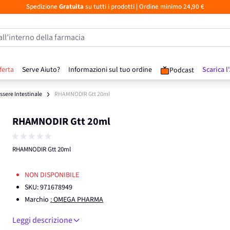
Spedizione
Gratuita
su tutti i prodotti
| Ordine minimo 24,90 €
all’interno della farmacia
ferta
Serve Aiuto?
Informazioni sul tuo ordine
Scarica l
Podcast
sere Intestinale
RHAMNODIR Gtt 20ml
RHAMNODIR Gtt 20ml
RHAMNODIR Gtt 20ml
NON DISPONIBILE
SKU:
971678949
Marchio
: OMEGA PHARMA
Leggi descrizione