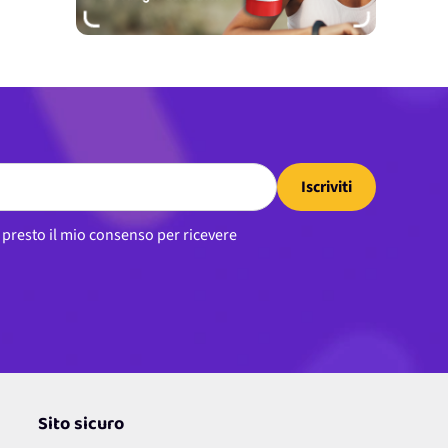
Iscriviti
, presto il mio consenso per ricevere
Sito sicuro