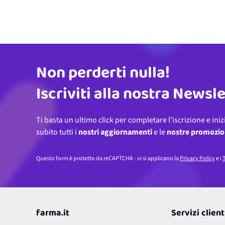
Non perderti nulla!
Indirizzo email
Iscriviti alla nostra Newsl
Ti basta un ultimo click per completare l’iscrizione e iniz
subito tutti i
nostri aggiornamenti
e le
nostre promozio
Questo form è protetto da reCAPTCHA - vi si applicano la
Privacy Policy
e i
T
farma.it
Servizi client