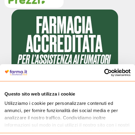
Questo sito web utilizza i cookie
Utilizziamo i cookie per personalizzare contenuti ed
Cliccando il badge, puoi verificare che Farma.it è un'entità regolarmente
annunci, per fornire funzionalità dei social media e per
autorizzata dal Ministero della Salute a effettuare la vendita online di
medicinali.
analizzare il nostro traffico. Condividiamo inoltre
informazioni sul modo in cui utilizzi il nostro sito con i nostri
partner che si occupano di analisi dei dati web, pubblicità e