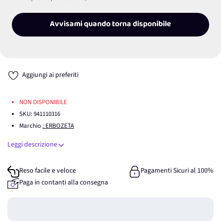
Avvisami quando torna disponibile
Aggiungi ai preferiti
NON DISPONIBILE
SKU:
941110316
Marchio
: ERBOZETA
Leggi descrizione
Reso facile e veloce
Pagamenti Sicuri al 100%
Paga in contanti alla consegna
Guadagna
0
punti