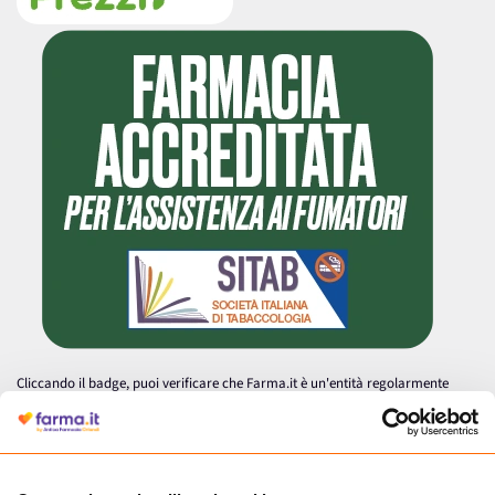
Cliccando il badge, puoi verificare che Farma.it è un'entità regolarmente
autorizzata dal Ministero della Salute a effettuare la vendita online di
medicinali.