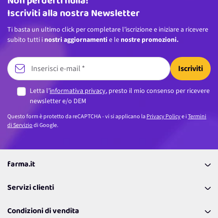
Non perderti nulla!
Indirizzo email
Iscriviti alla nostra Newsletter
Ti basta un ultimo click per completare l’iscrizione e iniziare a ricevere
subito tutti i
nostri aggiornamenti
e le
nostre promozioni.
Iscriviti
Letta l’
informativa privacy
, presto il mio consenso per ricevere
newsletter e/o DEM
Questo form è protetto da reCAPTCHA - vi si applicano la
Privacy Policy
e i
Termini
di Servizio
di Google.
farma.it
La nostra Azienda
Servizi clienti
Coupon
Contattaci
Programma Fedeltà Farma Lovers
Condizioni di vendita
Richiamami
Lavora con noi