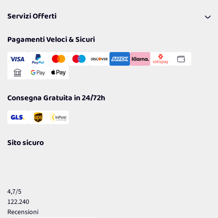
Pagamenti & Condizioni
FAQ
I nostri consigli
Servizi Offerti
Spedizioni
Resi
Politiche per la parità di genere
Privacy Policy
Tantissimi Sconti
Pagamenti Veloci & Sicuri
Cookie Policy
Transazione Sicura
Comunicazioni
Gestisci Cookie
Reso Facile e Veloce
Garanzia
Consegna Gratuita in 24/72h
Sito sicuro
4,7
/5
122.240
Recensioni