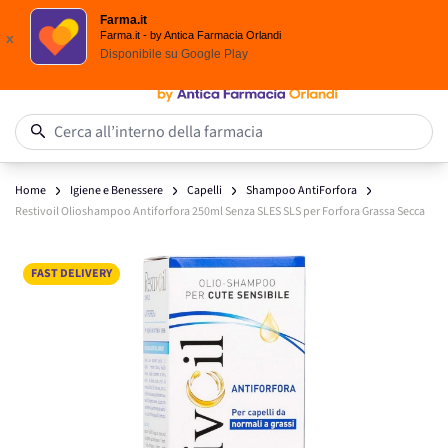
Spedizione
Gratuita
| Ordine minimo 24,90 €
Farma.it
Salta al contenuto
Farma.it - by Antica Farmacia Orlandi
x
Disponibile su
Google Play
0
Cerca all’interno della farmacia
Home
Igiene e Benessere
Capelli
Shampoo AntiForfora
Restivoil Olioshampoo Antiforfora 250ml Senza SLES SLS per Forfora Grassa Secca
Main image
Click to view image in fullscreen
FAST DELIVERY