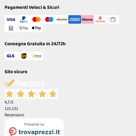
Tantissimi Sconti
Pagamenti Veloci & Sicuri
Cookie Policy
Transazione Sicura
Comunicazioni
Gestisci Cookie
Reso Facile e Veloce
Garanzia
Consegna Gratuita in 24/72h
Sito sicuro
4,7
/5
122.131
Recensioni