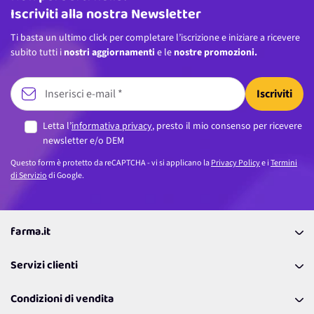
Iscriviti alla nostra Newsletter
Ti basta un ultimo click per completare l’iscrizione e iniziare a ricevere
subito tutti i
nostri aggiornamenti
e le
nostre promozioni.
Iscriviti
Letta l’
informativa privacy
, presto il mio consenso per ricevere
newsletter e/o DEM
Questo form è protetto da reCAPTCHA - vi si applicano la
Privacy Policy
e i
Termini
di Servizio
di Google.
farma.it
La nostra Azienda
Servizi clienti
Coupon
Contattaci
Programma Fedeltà Farma Lovers
Condizioni di vendita
Richiamami
Lavora con noi