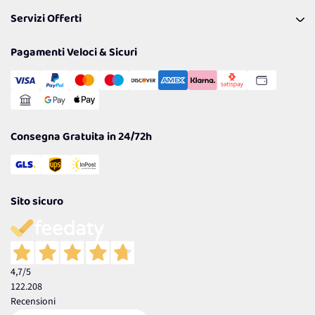
Pagamenti & Condizioni
FAQ
I nostri consigli
Servizi Offerti
Spedizioni
Resi
Politiche per la parità di genere
Privacy Policy
Tantissimi Sconti
Pagamenti Veloci & Sicuri
Cookie Policy
Transazione Sicura
Comunicazioni
Gestisci Cookie
Reso Facile e Veloce
Garanzia
Consegna Gratuita in 24/72h
Sito sicuro
4,7
/5
122.208
Recensioni