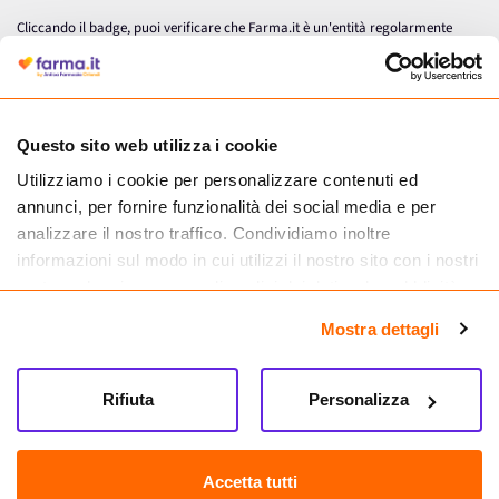
Cliccando il badge, puoi verificare che Farma.it è un'entità regolarmente
autorizzata dal Ministero della Salute a effettuare la vendita online di
medicinali.
Questo sito web utilizza i cookie
Utilizziamo i cookie per personalizzare contenuti ed
annunci, per fornire funzionalità dei social media e per
analizzare il nostro traffico. Condividiamo inoltre
informazioni sul modo in cui utilizzi il nostro sito con i nostri
partner che si occupano di analisi dei dati web, pubblicità e
social media, i quali potrebbero combinarle con altre
Mostra dettagli
informazioni che hai fornito loro o che hanno raccolto dal
tuo utilizzo dei loro servizi.
Seguici su
Rifiuta
Personalizza
Farma.it S.a.s. P. IVA 07417261216 REA: NA-884088
CREDITS
Accetta tutti
Sede legale Via delle Repubbliche Marinare 128, 80147 Napoli