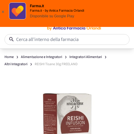
Scegli i solari Eucerin!
Farma.it
Salta al contenuto
Farma.it - by Antica Farmacia Orlandi
x
Disponibile su
Google Play
0
Cerca all’interno della farmacia
Home
Alimentazione e Integratori
Integratori Alimentari
Altri Integratori
REISHI Tisane 30g FREELAND
Main image
Click to view image in fullscreen