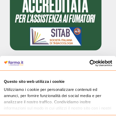
Cliccando il badge, puoi verificare che Farma.it è un'entità regolarmente
autorizzata dal Ministero della Salute a effettuare la vendita online di
medicinali.
Questo sito web utilizza i cookie
Utilizziamo i cookie per personalizzare contenuti ed
annunci, per fornire funzionalità dei social media e per
analizzare il nostro traffico. Condividiamo inoltre
informazioni sul modo in cui utilizzi il nostro sito con i nostri
partner che si occupano di analisi dei dati web, pubblicità e