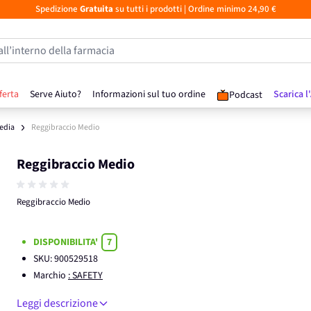
Spedizione
Gratuita
su tutti i prodotti
| Ordine minimo 24,90 €
all’interno della farmacia
ferta
Serve Aiuto?
Informazioni sul tuo ordine
Scarica l
Podcast
edia
Reggibraccio Medio
Reggibraccio Medio
Reggibraccio Medio
DISPONIBILITA'
7
SKU:
900529518
Marchio
: SAFETY
Leggi descrizione