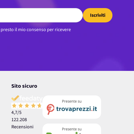
Iscriviti
, presto il mio consenso per ricevere
Sito sicuro
4,7
/5
122.208
Recensioni