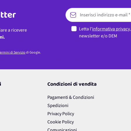
etter
Letta l’
informativa privacy
iare a ricevere
newsletter e/o DEM
ni.
ermini di Servizio
di Google.
i
Condizioni di vendita
Pagamenti & Condizioni
Spedizioni
Privacy Policy
Cookie Policy
Comunicazioni