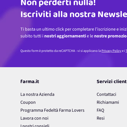
Non perderti nulla!
Indirizzo email
Iscriviti alla nostra Newsl
Ti basta un ultimo click per completare l’iscrizione e iniz
subito tutti i
nostri aggiornamenti
e le
nostre promozio
Questo form è protetto da reCAPTCHA - vi si applicano la
Privacy Policy
e i
T
farma.it
Servizi client
La nostra Azienda
Contattaci
Coupon
Richiamami
Programma Fedeltà Farma Lovers
FAQ
Lavora con noi
Resi
I nostri consigli