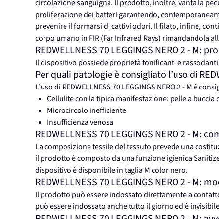
circolazione sanguigna. Il prodotto, inoltre, vanta la pec
proliferazione dei batteri garantendo, contemporaneame
prevenire il formarsi di cattivi odori. Il filato, infine, 
corpo umano in FIR (Far Infrared Rays) rimandandola all
REDWELLNESS 70 LEGGINGS NERO 2 - M: proprie
Il dispositivo possiede proprietà tonificanti e rassodanti
Per quali patologie è consigliato l’uso di 
L’uso di REDWELLNESS 70 LEGGINGS NERO 2 - M è consigli
Cellulite con la tipica manifestazione: pelle a buccia 
Microcircolo inefficiente
Insufficienza venosa
REDWELLNESS 70 LEGGINGS NERO 2 - M: co
La composizione tessile del tessuto prevede una costitu
il prodotto è composto da una funzione igienica Sanitized 
dispositivo è disponibile in taglia M color nero.
REDWELLNESS 70 LEGGINGS NERO 2 - M: modal
Il prodotto può essere indossato direttamente a contatto
può essere indossato anche tutto il giorno ed è invisibil
REDWELLNESS 70 LEGGINGS NERO 2 - M: avvert