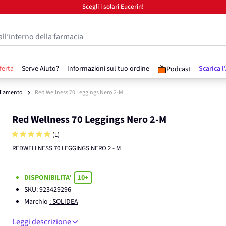
Scegli i solari Eucerin!
all’interno della farmacia
ferta
Serve Aiuto?
Informazioni sul tuo ordine
Scarica l
Podcast
liamento
Red Wellness 70 Leggings Nero 2-M
Red Wellness 70 Leggings Nero 2-M
(1)
REDWELLNESS 70 LEGGINGS NERO 2 - M
DISPONIBILITA'
10+
SKU:
923429296
Marchio
: SOLIDEA
Leggi descrizione