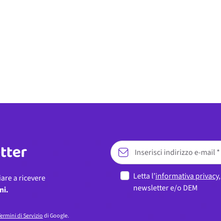
etter
Letta l’
informativa privacy
iare a ricevere
newsletter e/o DEM
ni.
ermini di Servizio
di Google.