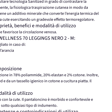
uliare tecnologia Sanitized in grado di contrastare la
nte, la fisiologica traspirazione cutanea in modo da
contiene un additivo minerale che converte l’energia termica del
a cute esercitando un gradevole effetto termoregolatore.
tà, benefici e modalità di utilizzo
 e favorisce la circolazione venosa.
REDWELLNESS 70 LEGGINGS NERO 2 - M:
ato in caso di:
d’arancia
mposizione
zione in 78% poliammide, 20% elastan e 2% cotone. Inoltre,
e da un tassello igienico in cotone a cucitura piatta. Il
ità di utilizzo
 con la cute. Il pantaloncino è morbido e confortevole e
e sotto qualsiasi tipo di indumento.
enze e controindicazioni di utilizzo