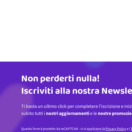
Non perderti nulla!
Indirizzo email
Iscriviti alla nostra Newsl
Ti basta un ultimo click per completare l’iscrizione e iniz
subito tutti i
nostri aggiornamenti
e le
nostre promozio
Questo form è protetto da reCAPTCHA - vi si applicano la
Privacy Policy
e i
T