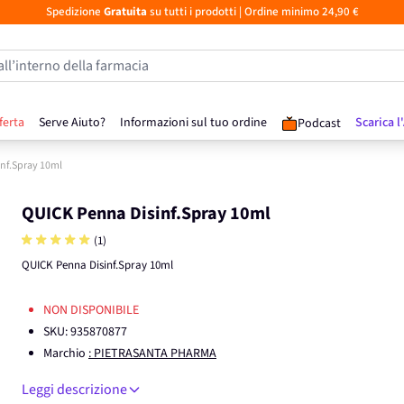
Spedizione
Gratuita
su tutti i prodotti
| Ordine minimo 24,90 €
all’interno della farmacia
ferta
Serve Aiuto?
Informazioni sul tuo ordine
Scarica l
Podcast
nf.Spray 10ml
QUICK Penna Disinf.Spray 10ml
(1)
QUICK Penna Disinf.Spray 10ml
NON DISPONIBILE
SKU:
935870877
Marchio
: PIETRASANTA PHARMA
Leggi descrizione