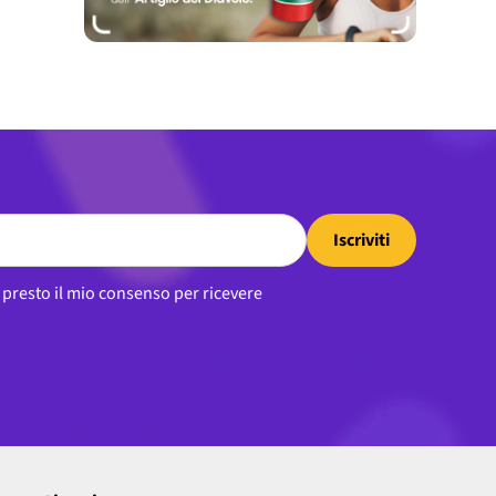
Iscriviti
, presto il mio consenso per ricevere