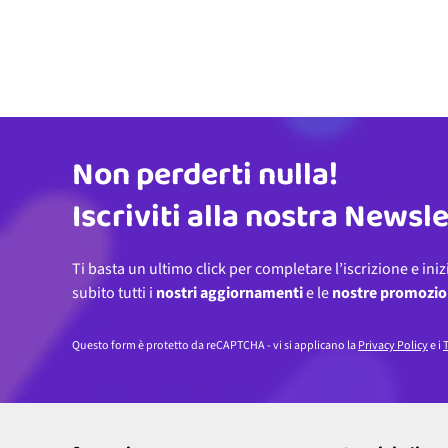
Non perderti nulla!
Indirizzo email
Iscriviti alla nostra Newsl
Ti basta un ultimo click per completare l’iscrizione e iniz
subito tutti i
nostri aggiornamenti
e le
nostre promozio
Questo form è protetto da reCAPTCHA - vi si applicano la
Privacy Policy
e i
T