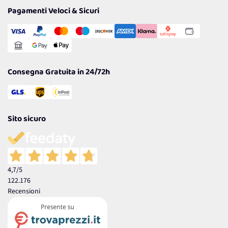
Tantissimi Sconti
Pagamenti Veloci & Sicuri
Cookie Policy
Transazione Sicura
Comunicazioni
Gestisci Cookie
Reso Facile e Veloce
Garanzia
Consegna Gratuita in 24/72h
Sito sicuro
4,7
/5
122.176
Recensioni