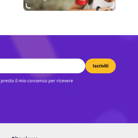
Iscriviti
, presto il mio consenso per ricevere