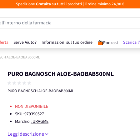
Spedizione
Gratuita
su tutti i prodotti
| Ordine minimo 24,90 €
all’interno della farmacia
ferta
Serve Aiuto?
Informazioni sul tuo ordine
Scarica l
Podcast
SCH ALOE-BAOBAB500ML
PURO BAGNOSCH ALOE-BAOBAB500ML
PURO BAGNOSCH ALOE-BAOBAB500ML
NON DISPONIBILE
SKU:
979390527
Marchio
: URAGME
Leggi descrizione