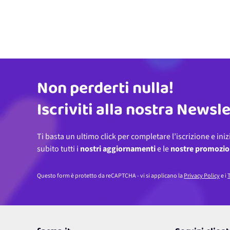
Non perderti nulla!
Indirizzo email
Iscriviti alla nostra Newsl
Ti basta un ultimo click per completare l’iscrizione e iniz
subito tutti i
nostri aggiornamenti
e le
nostre promozio
Questo form è protetto da reCAPTCHA - vi si applicano la
Privacy Policy
e i
T