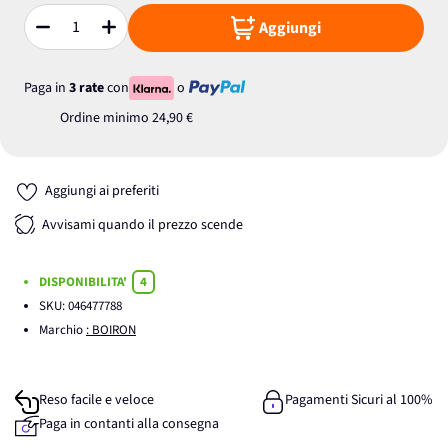
Aggiungi
Quantità
Paga in
3 rate
con
o
Ordine minimo
24,90 €
Aggiungi ai preferiti
Avvisami quando il prezzo scende
DISPONIBILITA'
4
SKU:
046477788
Marchio
: BOIRON
Reso facile e veloce
Pagamenti Sicuri al 100%
Paga in contanti alla consegna