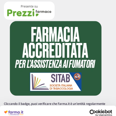
Cliccando il badge, puoi verificare che Farma.it è un'entità regolarmente
autorizzata dal Ministero della Salute a effettuare la vendita online di
medicinali.