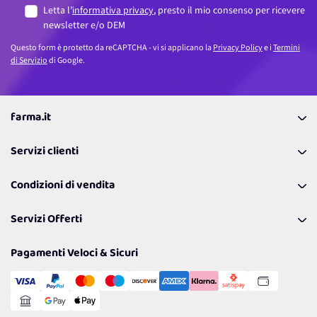
Letta l’
informativa privacy
, presto il mio consenso per ricevere
newsletter e/o DEM
Questo form è protetto da reCAPTCHA - vi si applicano la
Privacy Policy
e i
Termini
di Servizio
di Google.
farma.it
La nostra Azienda
Servizi clienti
Coupon
Contattaci
Programma Fedeltà Farma Lovers
Condizioni di vendita
Richiamami
Lavora con noi
Pagamenti & Condizioni
FAQ
I nostri consigli
Servizi Offerti
Spedizioni
Resi
Politiche per la parità di genere
Privacy Policy
Tantissimi Sconti
Pagamenti Veloci & Sicuri
Cookie Policy
Transazione Sicura
Comunicazioni
Gestisci Cookie
Reso Facile e Veloce
Garanzia