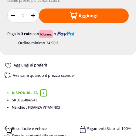
Ultimo prezzo più basso:
12,83 €
Aggiungi
Quantità
Paga in
3 rate
con
o
Ordine minimo
24,90 €
Aggiungi ai preferiti
Avvisami quando il prezzo scende
DISPONIBILITA'
7
SKU:
934842941
Marchio
: FIDANZA VITAMINICI
Reso facile e veloce
Pagamenti Sicuri al 100%