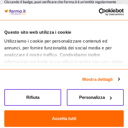
Cliccando il badge, puoi verificare che Farma.it è un'entità regolarmente
autorizzata dal Ministero della Salute a effettuare la vendita online di
medicinali.
Questo sito web utilizza i cookie
Utilizziamo i cookie per personalizzare contenuti ed
annunci, per fornire funzionalità dei social media e per
analizzare il nostro traffico. Condividiamo inoltre
informazioni sul modo in cui utilizzi il nostro sito con i nostri
partner che si occupano di analisi dei dati web, pubblicità e
social media, i quali potrebbero combinarle con altre
Mostra dettagli
informazioni che hai fornito loro o che hanno raccolto dal
tuo utilizzo dei loro servizi.
Seguici su
Rifiuta
Personalizza
Farma.it S.a.s. P. IVA 07417261216 REA: NA-884088
CREDITS
Accetta tutti
Sede legale Via delle Repubbliche Marinare 128, 80147 Napoli
Vendita online di medicinali senza obbligo di prescrizione effettuata tramite