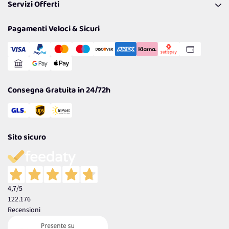
Servizi Offerti
Spedizioni
Resi
Politiche per la parità di genere
Privacy Policy
Tantissimi Sconti
Pagamenti Veloci & Sicuri
Cookie Policy
Transazione Sicura
Comunicazioni
Gestisci Cookie
Reso Facile e Veloce
Garanzia
Consegna Gratuita in 24/72h
Sito sicuro
4,7
/5
122.176
Recensioni