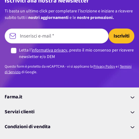
Iscriviti alla nostra Newsletter
Ti basta un ultimo click per completare l’iscrizione e iniziare a ricevere
subito tutti i
nostri aggiornamenti
e le
nostre promozioni.
Iscriviti
Letta l’
informativa privacy
, presto il mio consenso per ricevere
newsletter e/o DEM
Questo form è protetto da reCAPTCHA - vi si applicano la
Privacy Policy
e i
Termini
di Servizio
di Google.
farma.it
La nostra Azienda
Servizi clienti
Coupon
Contattaci
Programma Fedeltà Farma Lovers
Condizioni di vendita
Richiamami
Lavora con noi
Pagamenti & Condizioni
FAQ
I nostri consigli