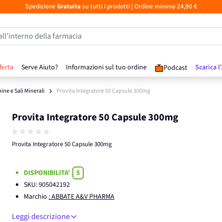
Spedizione
Gratuita
su tutti i prodotti
| Ordine minimo 24,90 €
all’interno della farmacia
ferta
Serve Aiuto?
Informazioni sul tuo ordine
Scarica l
Podcast
ine e Sali Minerali
Provita Integratore 50 Capsule 300mg
Provita Integratore 50 Capsule 300mg
Provita Integratore 50 Capsule 300mg
DISPONIBILITA'
5
SKU:
905042192
Marchio
: ABBATE A&V PHARMA
Leggi descrizione