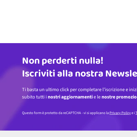
Non perderti nulla!
Indirizzo email
Iscriviti alla nostra Newsl
Ti basta un ultimo click per completare l’iscrizione e iniz
subito tutti i
nostri aggiornamenti
e le
nostre promozio
Questo form è protetto da reCAPTCHA - vi si applicano la
Privacy Policy
e i
T