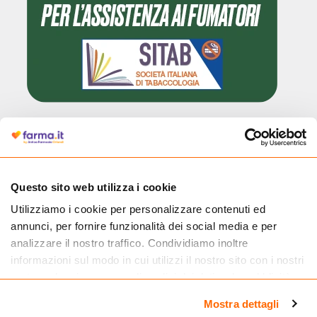
Cliccando il badge, puoi verificare che Farma.it è un'entità regolarmente
autorizzata dal Ministero della Salute a effettuare la vendita online di
medicinali.
Questo sito web utilizza i cookie
Utilizziamo i cookie per personalizzare contenuti ed
annunci, per fornire funzionalità dei social media e per
analizzare il nostro traffico. Condividiamo inoltre
informazioni sul modo in cui utilizzi il nostro sito con i nostri
partner che si occupano di analisi dei dati web, pubblicità e
social media, i quali potrebbero combinarle con altre
Mostra dettagli
informazioni che hai fornito loro o che hanno raccolto dal