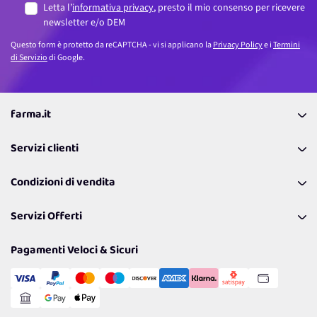
Letta l’
informativa privacy
, presto il mio consenso per ricevere
newsletter e/o DEM
Questo form è protetto da reCAPTCHA - vi si applicano la
Privacy Policy
e i
Termini
di Servizio
di Google.
farma.it
La nostra Azienda
Servizi clienti
Coupon
Contattaci
Programma Fedeltà Farma Lovers
Condizioni di vendita
Richiamami
Lavora con noi
Pagamenti & Condizioni
FAQ
I nostri consigli
Servizi Offerti
Spedizioni
Resi
Politiche per la parità di genere
Privacy Policy
Tantissimi Sconti
Pagamenti Veloci & Sicuri
Cookie Policy
Transazione Sicura
Comunicazioni
Gestisci Cookie
Reso Facile e Veloce
Garanzia