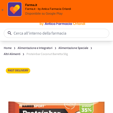
Spedizione
Gratuita
| Ordine minimo 24,90 €
Farma.it
Salta al contenuto
Farma.it - by Antica Farmacia Orlandi
x
Disponibile su
Google Play
0
Cerca all’interno della farmacia
Home
Alimentazione e Integratori
Alimentazione Speciale
Altri Alimenti
Proteinbar Coconut Barretta 50g
Main image
Click to view image in fullscreen
FAST DELIVERY