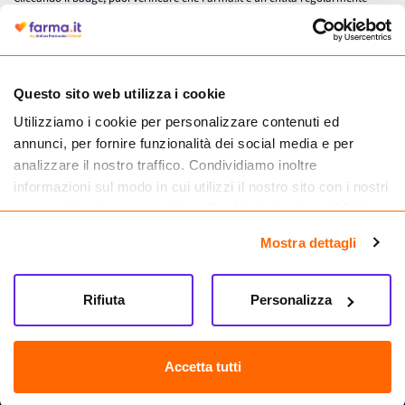
autorizzata dal Ministero della Salute a effettuare la vendita online di
medicinali.
Questo sito web utilizza i cookie
Utilizziamo i cookie per personalizzare contenuti ed
annunci, per fornire funzionalità dei social media e per
analizzare il nostro traffico. Condividiamo inoltre
informazioni sul modo in cui utilizzi il nostro sito con i nostri
partner che si occupano di analisi dei dati web, pubblicità e
social media, i quali potrebbero combinarle con altre
Mostra dettagli
informazioni che hai fornito loro o che hanno raccolto dal
tuo utilizzo dei loro servizi.
Seguici su
Rifiuta
Personalizza
Farma.it S.a.s. P. IVA 07417261216 REA: NA-884088
CREDITS
Accetta tutti
Sede legale Via delle Repubbliche Marinare 128, 80147 Napoli
Vendita online di medicinali senza obbligo di prescrizione effettuata tramite
esercizio autorizzato dal Ministero della Salute – Codice identificativo n. 016715