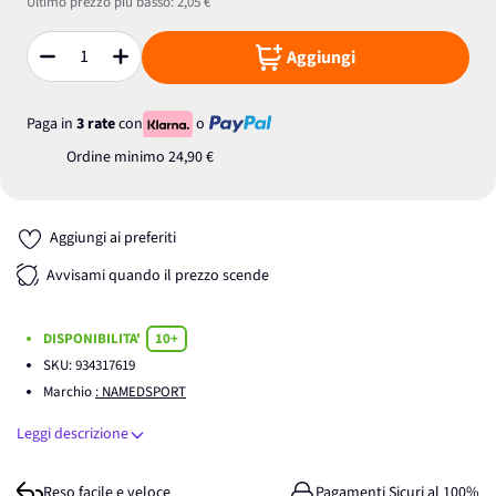
Ultimo prezzo più basso:
2,05 €
Aggiungi
Quantità
Paga in
3 rate
con
o
Ordine minimo
24,90 €
Aggiungi ai preferiti
Avvisami quando il prezzo scende
DISPONIBILITA'
10+
SKU:
934317619
Marchio
: NAMEDSPORT
Leggi descrizione
Reso facile e veloce
Pagamenti Sicuri al 100%