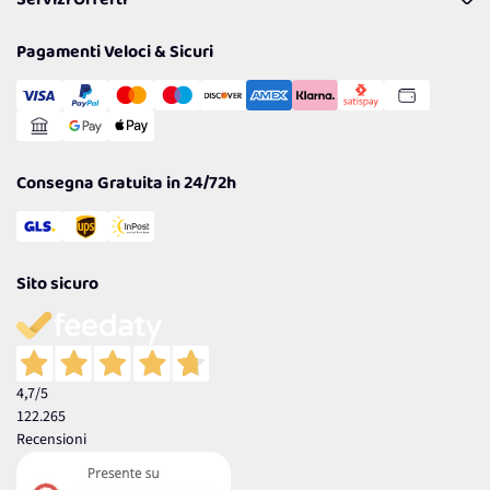
Servizi Offerti
Resi
Politiche per la parità di genere
Privacy Policy
Tantissimi Sconti
Pagamenti Veloci & Sicuri
Cookie Policy
Transazione Sicura
Comunicazioni
Gestisci Cookie
Reso Facile e Veloce
Garanzia
Consegna Gratuita in 24/72h
Sito sicuro
4,7
/5
122.265
Recensioni