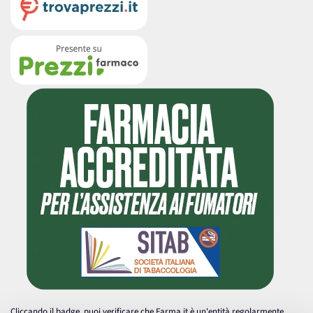
Cliccando il badge, puoi verificare che Farma.it è un'entità regolarmente