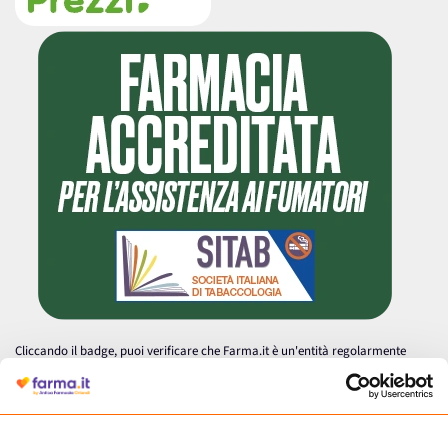
Cliccando il badge, puoi verificare che Farma.it è un'entità regolarmente
autorizzata dal Ministero della Salute a effettuare la vendita online di
medicinali.