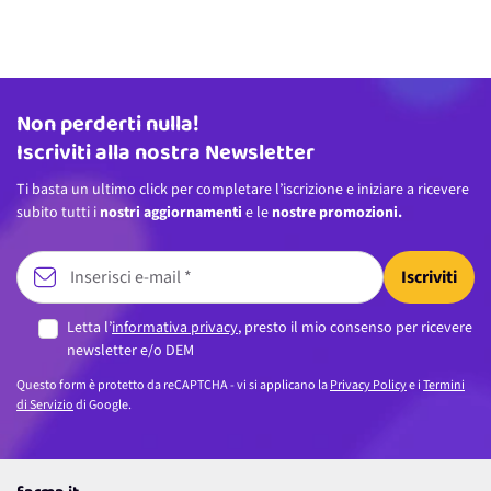
Non perderti nulla!
Indirizzo email
Iscriviti alla nostra Newsletter
Ti basta un ultimo click per completare l’iscrizione e iniziare a ricevere
subito tutti i
nostri aggiornamenti
e le
nostre promozioni.
Iscriviti
Letta l’
informativa privacy
, presto il mio consenso per ricevere
newsletter e/o DEM
Questo form è protetto da reCAPTCHA - vi si applicano la
Privacy Policy
e i
Termini
di Servizio
di Google.