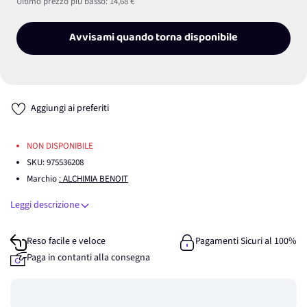
Ultimo prezzo più basso:
14,68 €
Avvisami quando torna disponibile
Aggiungi ai preferiti
NON DISPONIBILE
SKU:
975536208
Marchio
: ALCHIMIA BENOIT
Leggi descrizione
Reso facile e veloce
Pagamenti Sicuri al 100%
Paga in contanti alla consegna
Guadagna
0
punti