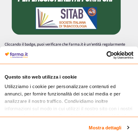
Cliccando il badge, puoi verificare che Farma.it è un'entità regolarmente
autorizzata dal Ministero della Salute a effettuare la vendita online di
medicinali.
Questo sito web utilizza i cookie
Utilizziamo i cookie per personalizzare contenuti ed
annunci, per fornire funzionalità dei social media e per
analizzare il nostro traffico. Condividiamo inoltre
informazioni sul modo in cui utilizzi il nostro sito con i nostri
partner che si occupano di analisi dei dati web, pubblicità e
social media, i quali potrebbero combinarle con altre
Mostra dettagli
informazioni che hai fornito loro o che hanno raccolto dal