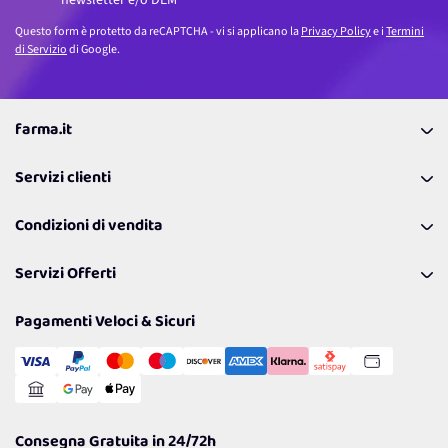
Questo form è protetto da reCAPTCHA - vi si applicano la
Privacy Policy
e i
Termini
di Servizio
di Google.
farma.it
La nostra Azienda
Servizi clienti
Coupon
Contattaci
Programma Fedeltà Farma Lovers
Condizioni di vendita
Richiamami
Lavora con noi
Pagamenti & Condizioni
FAQ
I nostri consigli
Servizi Offerti
Spedizioni
Resi
Politiche per la parità di genere
Privacy Policy
Tantissimi Sconti
Pagamenti Veloci & Sicuri
Cookie Policy
Transazione Sicura
Comunicazioni
Gestisci Cookie
Reso Facile e Veloce
Garanzia
Consegna Gratuita in 24/72h