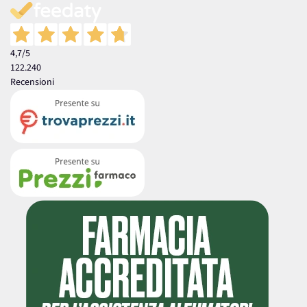
4,7
/5
122.240
Recensioni