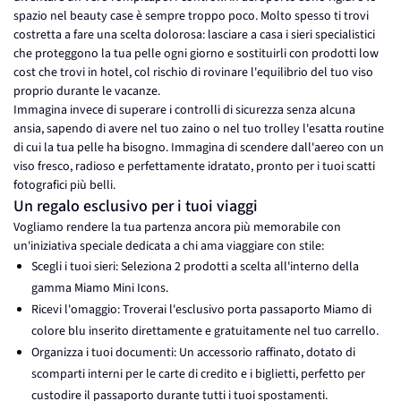
spazio nel beauty case è sempre troppo poco. Molto spesso ti trovi
costretta a fare una scelta dolorosa: lasciare a casa i sieri specialistici
che proteggono la tua pelle ogni giorno e sostituirli con prodotti low
cost che trovi in hotel, col rischio di rovinare l'equilibrio del tuo viso
proprio durante le vacanze.
Immagina invece di superare i controlli di sicurezza senza alcuna
ansia, sapendo di avere nel tuo zaino o nel tuo trolley l'esatta routine
di cui la tua pelle ha bisogno. Immagina di scendere dall'aereo con un
viso fresco, radioso e perfettamente idratato, pronto per i tuoi scatti
fotografici più belli.
Un regalo esclusivo per i tuoi viaggi
Vogliamo rendere la tua partenza ancora più memorabile con
un'iniziativa speciale dedicata a chi ama viaggiare con stile:
Scegli i tuoi sieri: Seleziona 2 prodotti a scelta all'interno della
gamma Miamo Mini Icons.
Ricevi l'omaggio: Troverai l'esclusivo porta passaporto Miamo di
colore blu inserito direttamente e gratuitamente nel tuo carrello.
Organizza i tuoi documenti: Un accessorio raffinato, dotato di
scomparti interni per le carte di credito e i biglietti, perfetto per
custodire il passaporto durante tutti i tuoi spostamenti.