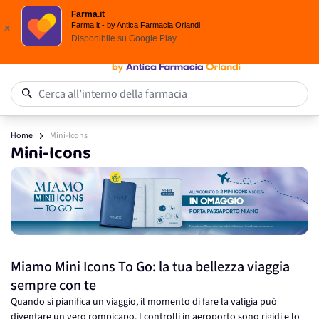
Spedizione
Gratuita
| Ordine minimo 24,90 €
Farma.it
Salta al contenuto
Farma.it - by Antica Farmacia Orlandi
x
Disponibile su
Google Play
0
Cerca all’interno della farmacia
Home
Mini-Icons
Mini-Icons
Miamo Mini Icons To Go: la tua bellezza viaggia
sempre con te
Quando si pianifica un viaggio, il momento di fare la valigia può
diventare un vero rompicapo. I controlli in aeroporto sono rigidi e lo