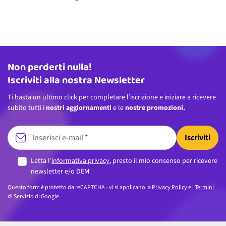
Non perderti nulla!
Indirizzo email
Iscriviti alla nostra Newsletter
Ti basta un ultimo click per completare l’iscrizione e iniziare a ricevere
subito tutti i
nostri aggiornamenti
e le
nostre promozioni.
Iscriviti
Letta l’
informativa privacy
, presto il mio consenso per ricevere
newsletter e/o DEM
Questo form è protetto da reCAPTCHA - vi si applicano la
Privacy Policy
e i
Termini
di Servizio
di Google.