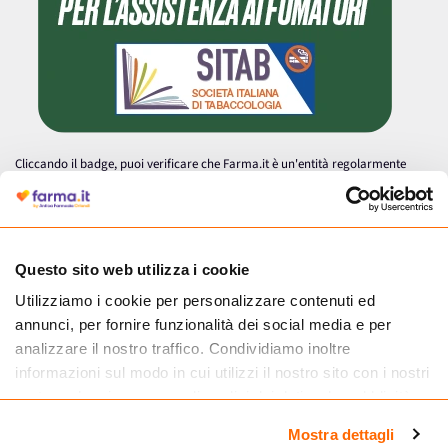
Cliccando il badge, puoi verificare che Farma.it è un'entità regolarmente
autorizzata dal Ministero della Salute a effettuare la vendita online di
medicinali.
Questo sito web utilizza i cookie
Utilizziamo i cookie per personalizzare contenuti ed
annunci, per fornire funzionalità dei social media e per
analizzare il nostro traffico. Condividiamo inoltre
informazioni sul modo in cui utilizzi il nostro sito con i nostri
partner che si occupano di analisi dei dati web, pubblicità e
social media, i quali potrebbero combinarle con altre
Mostra dettagli
informazioni che hai fornito loro o che hanno raccolto dal