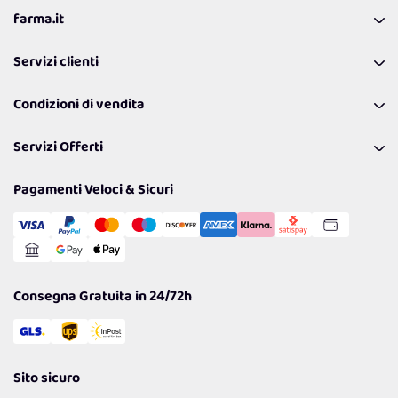
farma.it
La nostra Azienda
Servizi clienti
Coupon
Contattaci
Programma Fedeltà Farma Lovers
Condizioni di vendita
Richiamami
Lavora con noi
Pagamenti & Condizioni
FAQ
I nostri consigli
Servizi Offerti
Spedizioni
Resi
Politiche per la parità di genere
Privacy Policy
Tantissimi Sconti
Pagamenti Veloci & Sicuri
Cookie Policy
Transazione Sicura
Comunicazioni
Gestisci Cookie
Reso Facile e Veloce
Garanzia
Consegna Gratuita in 24/72h
Sito sicuro