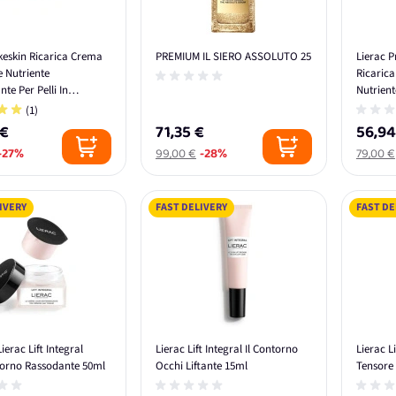
keskin Ricarica Crema
PREMIUM IL SIERO ASSOLUTO 25
Lierac 
e Nutriente
Ricarica
te Per Pelli In
Nutrient
sa 50ml
50 ml
(1)
 €
71,35 €
56,94
-27%
99,00 €
-28%
79,00 €
IVERY
FAST DELIVERY
FAST DE
ierac Lift Integral
Lierac Lift Integral Il Contorno
Lierac Li
orno Rassodante 50ml
Occhi Liftante 15ml
Tensore