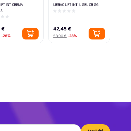
LIFT INT CREMA
LIERAC LIFT INT IL GEL CR GG
EC
 €
42,45 €
€
-28%
58,90 €
-28%
tai leggendo la pagina