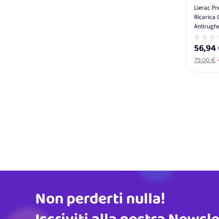
Lierac P
Ricarica 
Antirughe
50 ml
56,94
79,00 €
Non perderti nulla!
Indirizzo email