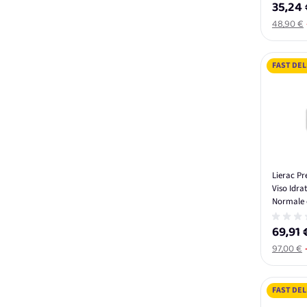
35,24 
48,90 €
FAST DEL
Lierac P
Viso Idra
Normale e
69,91 
97,00 €
FAST DEL