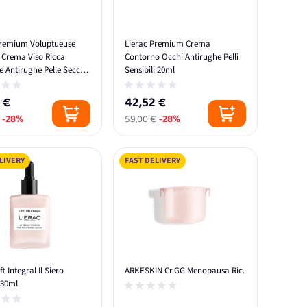
Premium Voluptueuse
Lierac Premium Crema
 Crema Viso Ricca
Contorno Occhi Antirughe Pelli
e Antirughe Pelle Secca
Sensibili 20ml
 €
42,52 €
-28%
59,00 €
-28%
LIVERY
FAST DELIVERY
ft Integral Il Siero
ARKESKIN Cr.GG Menopausa Ric.
 30ml