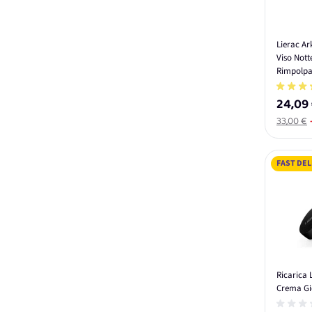
Lierac Ar
Viso Nott
Rimpolpan
Menopau
24,09
33,00 €
FAST DEL
Ricarica L
Crema Gi