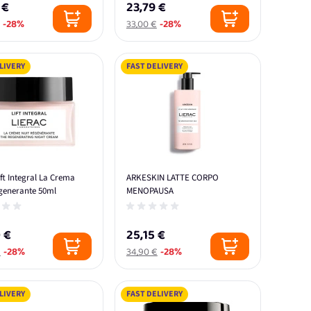
 €
23,79 €
-28%
33,00 €
-28%
LIVERY
FAST DELIVERY
ift Integral La Crema
ARKESKIN LATTE CORPO
igenerante 50ml
MENOPAUSA
 €
25,15 €
€
-28%
34,90 €
-28%
LIVERY
FAST DELIVERY