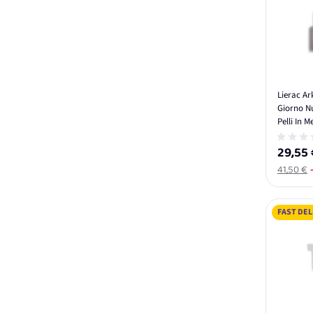
Lierac Ar
Giorno Nu
Pelli In 
29,55 
41,50 €
FAST DEL