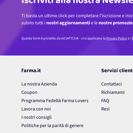
Iscriviti alla nostra Newsl
Ti basta un ultimo click per completare l’iscrizione e iniz
subito tutti i
nostri aggiornamenti
e le
nostre promozio
Questo form è protetto da reCAPTCHA - vi si applicano la
Privacy Policy
e i
T
farma.it
Servizi client
La nostra Azienda
Contattaci
Coupon
Richiamami
Programma Fedeltà Farma Lovers
FAQ
Lavora con noi
Resi
I nostri consigli
Politiche per la parità di genere