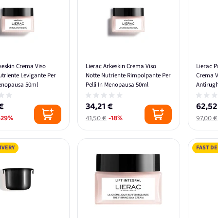
keskin Crema Viso
Lierac Arkeskin Crema Viso
Lierac 
triente Levigante Per
Notte Nutriente Rimpolpante Per
Crema Vi
Menopausa 50ml
Pelli In Menopausa 50ml
Antirugh
€
34,21 €
62,52
-29%
41,50 €
-18%
97,00 €
IVERY
FAST DE