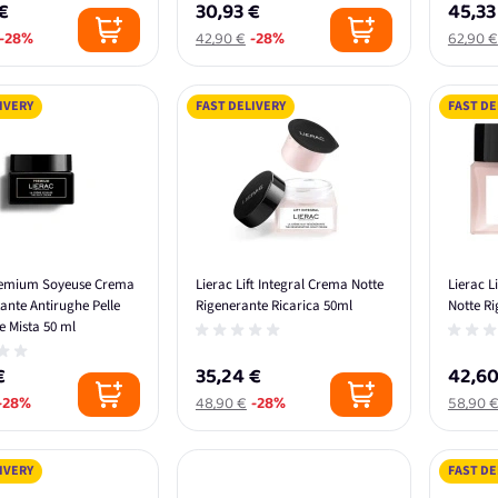
€
30,93 €
45,33
-28%
42,90 €
-28%
62,90 €
IVERY
FAST DELIVERY
FAST DE
remium Soyeuse Crema
Lierac Lift Integral Crema Notte
Lierac L
tante Antirughe Pelle
Rigenerante Ricarica 50ml
Notte R
 Mista 50 ml
€
35,24 €
42,60
-28%
48,90 €
-28%
58,90 
IVERY
FAST DE