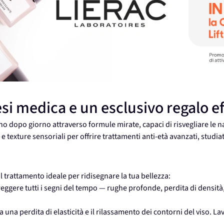
si medica e un esclusivo regalo eff
rno dopo giorno attraverso formule mirate, capaci di risvegliare le na
exture sensoriali per offrire trattamenti anti-età avanzati, studia
l trattamento ideale per ridisegnare la tua bellezza:
ggere tutti i segni del tempo — rughe profonde, perdita di densità,
ta una perdita di elasticità e il rilassamento dei contorni del viso. La