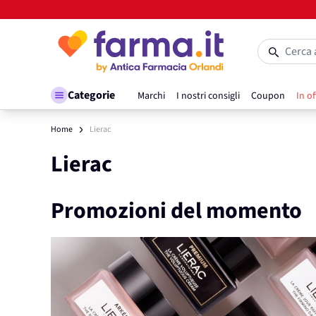
Salta al contenuto
Cerca 
Categorie
Marchi
I nostri consigli
Coupon
In of
Home
Lierac
Lierac
Promozioni del momento