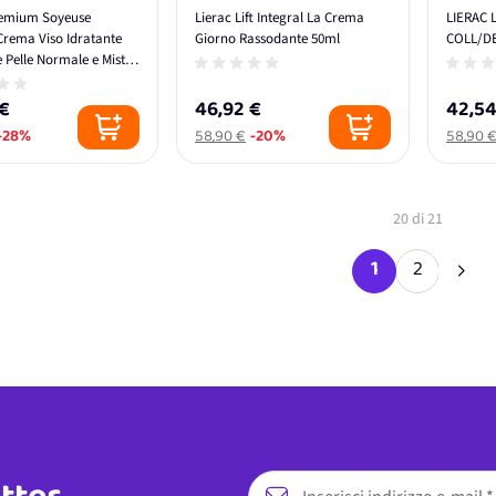
remium Soyeuse
Lierac Lift Integral La Crema
LIERAC 
Crema Viso Idratante
Giorno Rassodante 50ml
COLL/D
 Pelle Normale e Mista
 €
46,92 €
42,54
-28%
58,90 €
-20%
58,90 
20
di
21
1
2
Attualmente s
Pagina