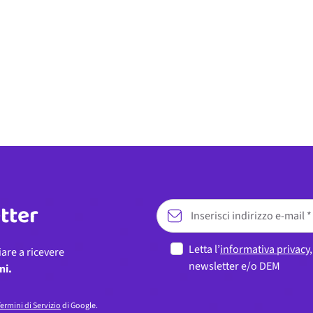
etter
Letta l’
informativa privacy
iare a ricevere
newsletter e/o DEM
ni.
ermini di Servizio
di Google.