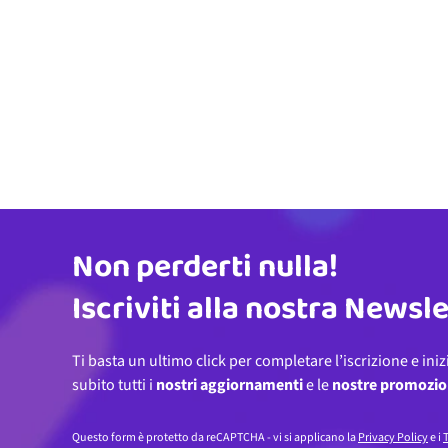
Non perderti nulla!
Indirizzo email
Iscriviti alla nostra Newsl
Ti basta un ultimo click per completare l’iscrizione e iniz
subito tutti i
nostri aggiornamenti
e le
nostre promozio
Questo form è protetto da reCAPTCHA - vi si applicano la
Privacy Policy
e i
T