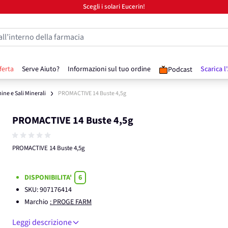
Scegli i solari Eucerin!
all’interno della farmacia
ferta
Serve Aiuto?
Informazioni sul tuo ordine
Scarica l
Podcast
ine e Sali Minerali
PROMACTIVE 14 Buste 4,5g
PROMACTIVE 14 Buste 4,5g
PROMACTIVE 14 Buste 4,5g
DISPONIBILITA'
6
SKU:
907176414
Marchio
: PROGE FARM
Leggi descrizione