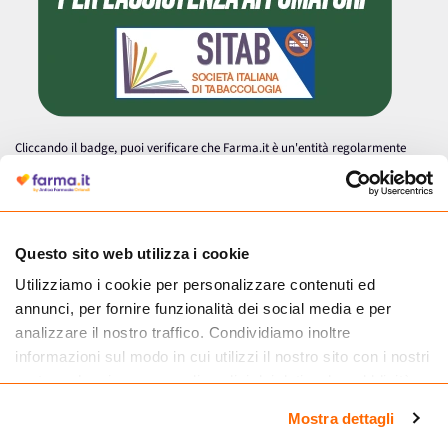
Cliccando il badge, puoi verificare che Farma.it è un'entità regolarmente
autorizzata dal Ministero della Salute a effettuare la vendita online di
medicinali.
Questo sito web utilizza i cookie
Utilizziamo i cookie per personalizzare contenuti ed
annunci, per fornire funzionalità dei social media e per
analizzare il nostro traffico. Condividiamo inoltre
informazioni sul modo in cui utilizzi il nostro sito con i nostri
partner che si occupano di analisi dei dati web, pubblicità e
social media, i quali potrebbero combinarle con altre
Mostra dettagli
informazioni che hai fornito loro o che hanno raccolto dal