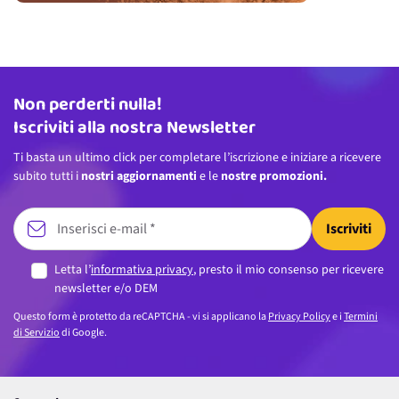
Non perderti nulla!
Indirizzo email
Iscriviti alla nostra Newsletter
Ti basta un ultimo click per completare l’iscrizione e iniziare a ricevere
subito tutti i
nostri aggiornamenti
e le
nostre promozioni.
Iscriviti
Letta l’
informativa privacy
, presto il mio consenso per ricevere
newsletter e/o DEM
Questo form è protetto da reCAPTCHA - vi si applicano la
Privacy Policy
e i
Termini
di Servizio
di Google.