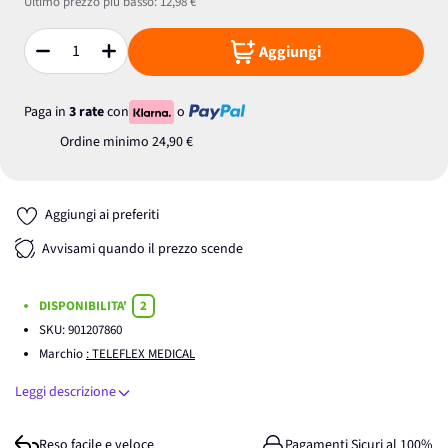
Ultimo prezzo più basso:
12,98 €
Aggiungi
Quantità
Paga in
3 rate
con
o
Ordine minimo
24,90 €
Aggiungi ai preferiti
Avvisami quando il prezzo scende
DISPONIBILITA'
2
SKU:
901207860
Marchio
: TELEFLEX MEDICAL
Leggi descrizione
Reso facile e veloce
Pagamenti Sicuri al 100%