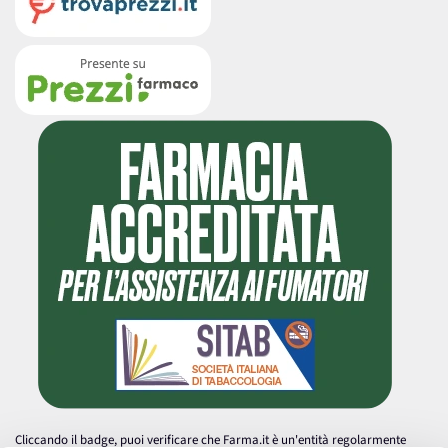
Cliccando il badge, puoi verificare che Farma.it è un'entità regolarmente