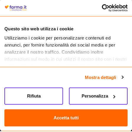
autorizzata dal Ministero della Salute a effettuare la vendita online di
medicinali.
Questo sito web utilizza i cookie
Utilizziamo i cookie per personalizzare contenuti ed
annunci, per fornire funzionalità dei social media e per
analizzare il nostro traffico. Condividiamo inoltre
informazioni sul modo in cui utilizzi il nostro sito con i nostri
partner che si occupano di analisi dei dati web, pubblicità e
social media, i quali potrebbero combinarle con altre
Mostra dettagli
informazioni che hai fornito loro o che hanno raccolto dal
tuo utilizzo dei loro servizi.
Seguici su
Rifiuta
Personalizza
Farma.it S.a.s. P. IVA 07417261216 REA: NA-884088
CREDITS
Accetta tutti
Sede legale Via delle Repubbliche Marinare 128, 80147 Napoli
Vendita online di medicinali senza obbligo di prescrizione effettuata tramite
esercizio autorizzato dal Ministero della Salute – Codice identificativo n. 016715