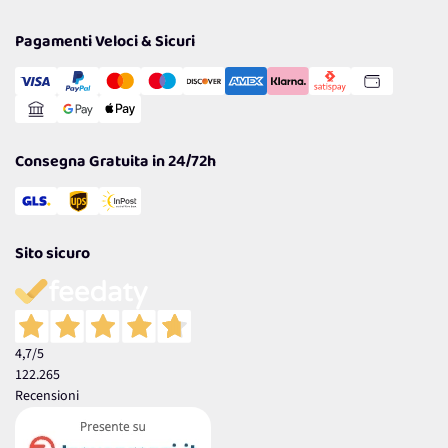
Privacy Policy
Tantissimi Sconti
Pagamenti Veloci & Sicuri
Cookie Policy
Transazione Sicura
Comunicazioni
Gestisci Cookie
Reso Facile e Veloce
Garanzia
Consegna Gratuita in 24/72h
Sito sicuro
4,7
/5
122.265
Recensioni