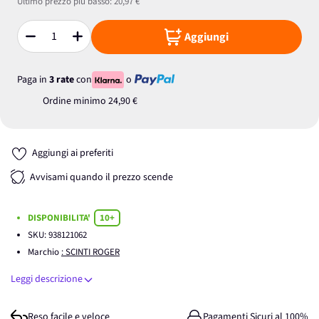
Ultimo prezzo più basso:
20,97 €
Aggiungi
Quantità
Paga in
3 rate
con
o
Ordine minimo
24,90 €
Aggiungi ai preferiti
Avvisami quando il prezzo scende
DISPONIBILITA'
10+
SKU:
938121062
Marchio
: SCINTI ROGER
Leggi descrizione
Reso facile e veloce
Pagamenti Sicuri al 100%