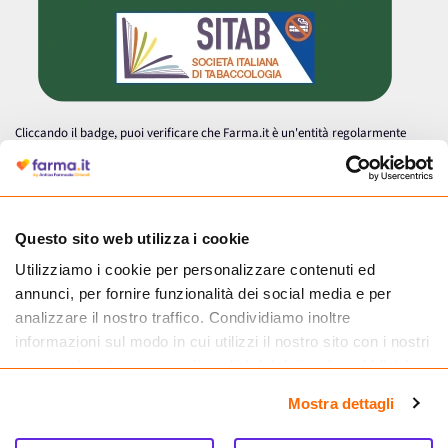
Cliccando il badge, puoi verificare che Farma.it è un'entità regolarmente
autorizzata dal Ministero della Salute a effettuare la vendita online di
medicinali.
Questo sito web utilizza i cookie
Utilizziamo i cookie per personalizzare contenuti ed
annunci, per fornire funzionalità dei social media e per
analizzare il nostro traffico. Condividiamo inoltre
informazioni sul modo in cui utilizzi il nostro sito con i nostri
partner che si occupano di analisi dei dati web, pubblicità e
social media, i quali potrebbero combinarle con altre
Mostra dettagli
informazioni che hai fornito loro o che hanno raccolto dal
tuo utilizzo dei loro servizi.