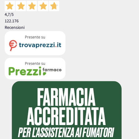
4,7
/5
122.176
Recensioni