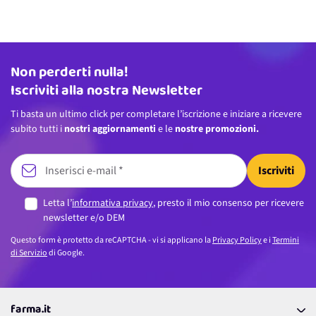
Non perderti nulla!
Indirizzo email
Iscriviti alla nostra Newsletter
Ti basta un ultimo click per completare l’iscrizione e iniziare a ricevere
subito tutti i
nostri aggiornamenti
e le
nostre promozioni.
Iscriviti
Letta l’
informativa privacy
, presto il mio consenso per ricevere
newsletter e/o DEM
Questo form è protetto da reCAPTCHA - vi si applicano la
Privacy Policy
e i
Termini
di Servizio
di Google.
farma.it