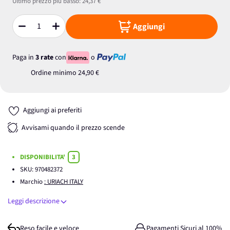
Ultimo prezzo più basso:
24,37 €
Aggiungi
Quantità
Paga in
3 rate
con
o
Ordine minimo
24,90 €
Aggiungi ai preferiti
Avvisami quando il prezzo scende
DISPONIBILITA'
3
SKU:
970482372
Marchio
: URIACH ITALY
Leggi descrizione
Reso facile e veloce
Pagamenti Sicuri al 100%