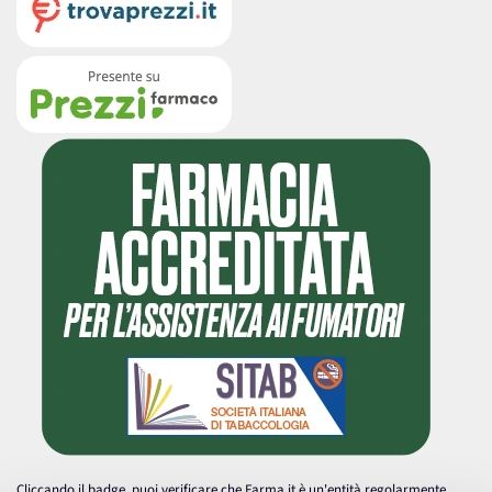
Cliccando il badge, puoi verificare che Farma.it è un'entità regolarmente