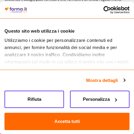
autorizzata dal Ministero della Salute a effettuare la vendita online di
medicinali.
Questo sito web utilizza i cookie
Utilizziamo i cookie per personalizzare contenuti ed
annunci, per fornire funzionalità dei social media e per
analizzare il nostro traffico. Condividiamo inoltre
informazioni sul modo in cui utilizzi il nostro sito con i nostri
partner che si occupano di analisi dei dati web, pubblicità e
social media, i quali potrebbero combinarle con altre
Mostra dettagli
informazioni che hai fornito loro o che hanno raccolto dal
tuo utilizzo dei loro servizi.
Seguici su
Rifiuta
Personalizza
Farma.it S.a.s. P. IVA 07417261216 REA: NA-884088
CREDITS
Accetta tutti
Sede legale Via delle Repubbliche Marinare 128, 80147 Napoli
Vendita online di medicinali senza obbligo di prescrizione effettuata tramite
esercizio autorizzato dal Ministero della Salute – Codice identificativo n. 016715