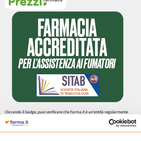
Cliccando il badge, puoi verificare che Farma.it è un'entità regolarmente
autorizzata dal Ministero della Salute a effettuare la vendita online di
medicinali.