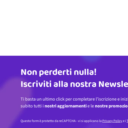
Non perderti nulla!
Indirizzo email
Iscriviti alla nostra Newsl
Ti basta un ultimo click per completare l’iscrizione e iniz
subito tutti i
nostri aggiornamenti
e le
nostre promozio
Questo form è protetto da reCAPTCHA - vi si applicano la
Privacy Policy
e i
T