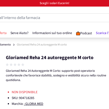
Scegli i solari Eucerin!
all’interno della farmacia
ferta
Serve Aiuto?
Informazioni sul tuo ordine
Scarica l
Podcast
liamento
Gloriamed Reha 24 autoreggente M corto
Gloriamed Reha 24 autoreggente M corto
Gloriamed Reha 24 Autoreggente M Corto: supporto post-operatorio
confortevole che favorisce stabilità, sostegno e vestibilità sicura nella routine
quotidiana.
NON DISPONIBILE
SKU:
904718285
Marchio
: GLORIA MED