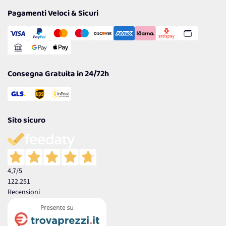
Privacy Policy
Tantissimi Sconti
Pagamenti Veloci & Sicuri
Cookie Policy
Transazione Sicura
Comunicazioni
Gestisci Cookie
Reso Facile e Veloce
Garanzia
Consegna Gratuita in 24/72h
Sito sicuro
4,7
/5
122.251
Recensioni