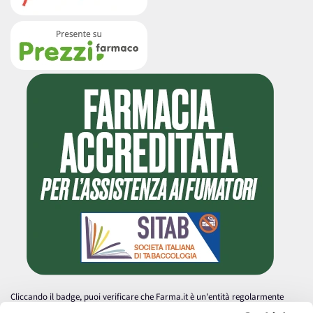
Cliccando il badge, puoi verificare che Farma.it è un'entità regolarmente
autorizzata dal Ministero della Salute a effettuare la vendita online di