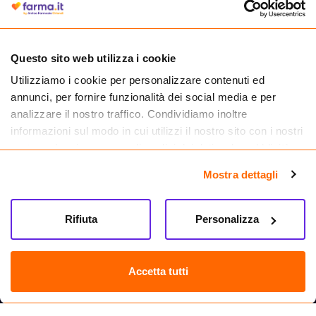
medicinali.
Questo sito web utilizza i cookie
Utilizziamo i cookie per personalizzare contenuti ed
annunci, per fornire funzionalità dei social media e per
analizzare il nostro traffico. Condividiamo inoltre
informazioni sul modo in cui utilizzi il nostro sito con i nostri
partner che si occupano di analisi dei dati web, pubblicità e
social media, i quali potrebbero combinarle con altre
Mostra dettagli
informazioni che hai fornito loro o che hanno raccolto dal
tuo utilizzo dei loro servizi.
Seguici su
Rifiuta
Personalizza
Farma.it S.a.s. P. IVA 07417261216 REA: NA-884088
CREDITS
Accetta tutti
Sede legale Via delle Repubbliche Marinare 128, 80147 Napoli
Vendita online di medicinali senza obbligo di prescrizione effettuata tramite
esercizio autorizzato dal Ministero della Salute – Codice identificativo n. 016715