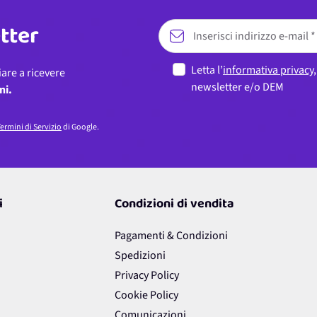
etter
Letta l’
informativa privacy
iare a ricevere
newsletter e/o DEM
ni.
ermini di Servizio
di Google.
i
Condizioni di vendita
Pagamenti & Condizioni
Spedizioni
Privacy Policy
Cookie Policy
Comunicazioni