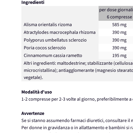
Ingredienti
per dose giornal
6 compresse
Alisma orientalis rizoma
585 mg
Atractylodes macrocephala rhizoma
390 mg
Polyporus umbellatus sclerozio
390 mg
Poria cocos sclerozio
390 mg
Cinnamomum cassia rametto
195 mg
Altri ingredienti: maltodestrine; stabilizzante (cellulosa
microcristallina); antiagglomerante (magnesio stearat
vegetale).
Modalità d'uso
1-2 compresse per 2-3 volte al giorno, preferibilmente a
Avvertenze
Se si stanno assumendo farmaci diuretici, consultare il
Per donne in gravidanza o in allattamento e bambini si r