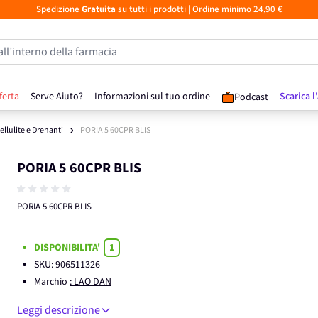
Spedizione
Gratuita
su tutti i prodotti
| Ordine minimo 24,90 €
all’interno della farmacia
ferta
Serve Aiuto?
Informazioni sul tuo ordine
Scarica l
Podcast
ellulite e Drenanti
PORIA 5 60CPR BLIS
PORIA 5 60CPR BLIS
PORIA 5 60CPR BLIS
DISPONIBILITA'
1
SKU:
906511326
Marchio
: LAO DAN
Leggi descrizione