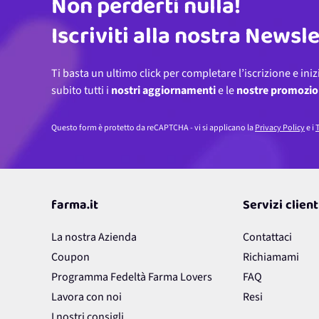
Non perderti nulla!
Indirizzo email
Iscriviti alla nostra Newsl
Ti basta un ultimo click per completare l’iscrizione e iniz
subito tutti i
nostri aggiornamenti
e le
nostre promozio
Questo form è protetto da reCAPTCHA - vi si applicano la
Privacy Policy
e i
T
farma.it
Servizi client
La nostra Azienda
Contattaci
Coupon
Richiamami
Programma Fedeltà Farma Lovers
FAQ
Lavora con noi
Resi
I nostri consigli