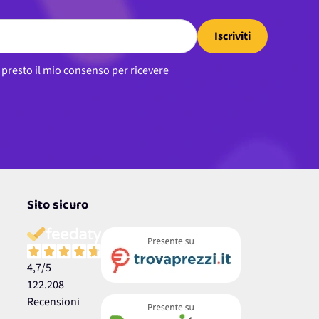
Iscriviti
, presto il mio consenso per ricevere
Sito sicuro
4,7
/5
122.208
Recensioni