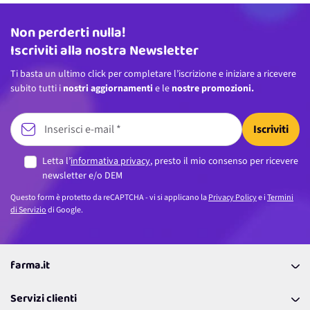
Non perderti nulla!
Indirizzo email
Iscriviti alla nostra Newsletter
Ti basta un ultimo click per completare l’iscrizione e iniziare a ricevere
subito tutti i
nostri aggiornamenti
e le
nostre promozioni.
Iscriviti
Letta l’
informativa privacy
, presto il mio consenso per ricevere
newsletter e/o DEM
Questo form è protetto da reCAPTCHA - vi si applicano la
Privacy Policy
e i
Termini
di Servizio
di Google.
farma.it
La nostra Azienda
Servizi clienti
Coupon