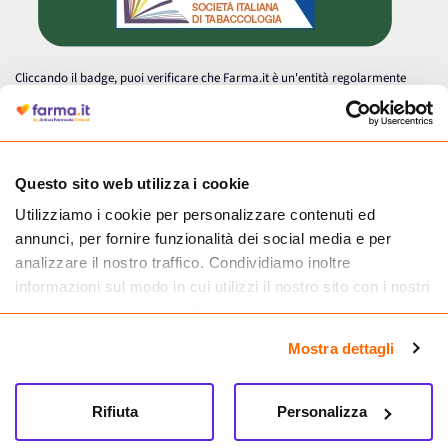
Cliccando il badge, puoi verificare che Farma.it è un'entità regolarmente
autorizzata dal Ministero della Salute a effettuare la vendita online di
medicinali.
Questo sito web utilizza i cookie
Utilizziamo i cookie per personalizzare contenuti ed
annunci, per fornire funzionalità dei social media e per
analizzare il nostro traffico. Condividiamo inoltre
informazioni sul modo in cui utilizzi il nostro sito con i nostri
partner che si occupano di analisi dei dati web, pubblicità e
social media, i quali potrebbero combinarle con altre
Mostra dettagli
informazioni che hai fornito loro o che hanno raccolto dal
tuo utilizzo dei loro servizi.
Seguici su
Rifiuta
Personalizza
Farma.it S.a.s. P. IVA 07417261216 REA: NA-884088