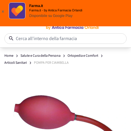
Scegli i solari Eucerin!
Farma.it
Salta al contenuto
Farma.it - by Antica Farmacia Orlandi
x
Disponibile su
Google Play
0
Cerca all’interno della farmacia
Home
Salute e Cura della Persona
Ortopedia e Comfort
Articoli Sanitari
POMPA PER CIAMBELLA
Main image
Click to view image in fullscreen