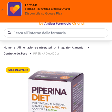
Scegli i solari Eucerin!
Farma.it
Salta al contenuto
Farma.it - by Antica Farmacia Orlandi
x
Disponibile su
Google Play
0
Cerca all’interno della farmacia
Home
Alimentazione e Integratori
Integratori Alimentari
Controllo del Peso
PIPERINA Diet 60 Cpr
Main image
Click to view image in fullscreen
FAST DELIVERY