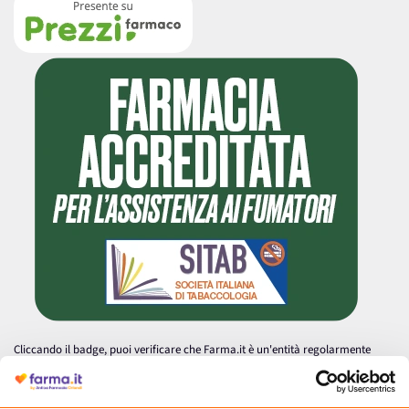
Cliccando il badge, puoi verificare che Farma.it è un'entità regolarmente
autorizzata dal Ministero della Salute a effettuare la vendita online di
medicinali.