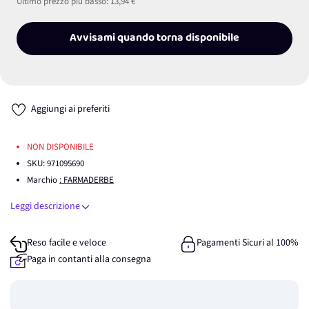
Ultimo prezzo più basso:
13,94 €
Avvisami quando torna disponibile
Aggiungi ai preferiti
NON DISPONIBILE
SKU:
971095690
Marchio
: FARMADERBE
Leggi descrizione
Reso facile e veloce
Pagamenti Sicuri al 100%
Paga in contanti alla consegna
Guadagna
0
punti