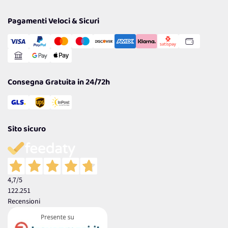
Privacy Policy
Tantissimi Sconti
Pagamenti Veloci & Sicuri
Cookie Policy
Transazione Sicura
Comunicazioni
Gestisci Cookie
Reso Facile e Veloce
Garanzia
Consegna Gratuita in 24/72h
Sito sicuro
4,7
/5
122.251
Recensioni