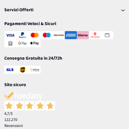
Pagamenti & Condizioni
FAQ
I nostri consigli
Servizi Offerti
Spedizioni
Resi
Politiche per la parità di genere
Privacy Policy
Tantissimi Sconti
Pagamenti Veloci & Sicuri
Cookie Policy
Transazione Sicura
Comunicazioni
Gestisci Cookie
Reso Facile e Veloce
Garanzia
Consegna Gratuita in 24/72h
Sito sicuro
4,7
/5
122.270
Recensioni