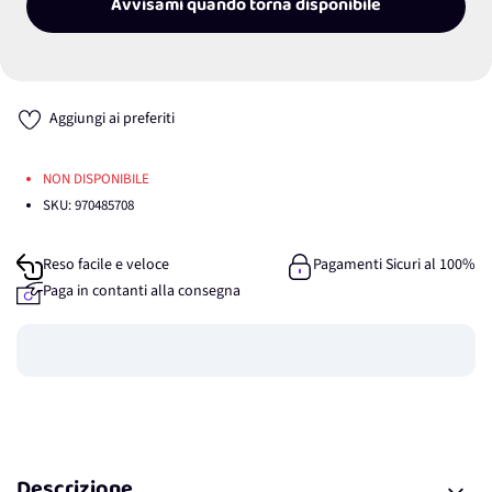
Avvisami quando torna disponibile
Aggiungi ai preferiti
NON DISPONIBILE
SKU:
970485708
Reso facile e veloce
Pagamenti Sicuri al 100%
Paga in contanti alla consegna
Guadagna
0
punti
Descrizione