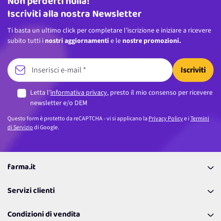
Non perderti nulla!
Indirizzo email
Iscriviti alla nostra Newsletter
Ti basta un ultimo click per completare l’iscrizione e iniziare a ricevere
subito tutti i
nostri aggiornamenti
e le
nostre promozioni.
Iscriviti
Letta l’
informativa privacy
, presto il mio consenso per ricevere
newsletter e/o DEM
Questo form è protetto da reCAPTCHA - vi si applicano la
Privacy Policy
e i
Termini
di Servizio
di Google.
farma.it
La nostra Azienda
Servizi clienti
Coupon
Contattaci
Programma Fedeltà Farma Lovers
Condizioni di vendita
Richiamami
Lavora con noi