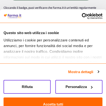
Cliccando il badge, puoi verificare che Farma.it è un'entità regolarmente
autorizzata dal Ministero della Salute a effettuare la vendita online di
medicinali.
Questo sito web utilizza i cookie
Utilizziamo i cookie per personalizzare contenuti ed
annunci, per fornire funzionalità dei social media e per
analizzare il nostro traffico. Condividiamo inoltre
informazioni sul modo in cui utilizzi il nostro sito con i nostri
partner che si occupano di analisi dei dati web, pubblicità e
social media, i quali potrebbero combinarle con altre
Mostra dettagli
informazioni che hai fornito loro o che hanno raccolto dal
tuo utilizzo dei loro servizi.
Seguici su
Rifiuta
Personalizza
Farma.it S.a.s. P. IVA 07417261216 REA: NA-884088
CREDITS
Accetta tutti
Sede legale Via delle Repubbliche Marinare 128, 80147 Napoli