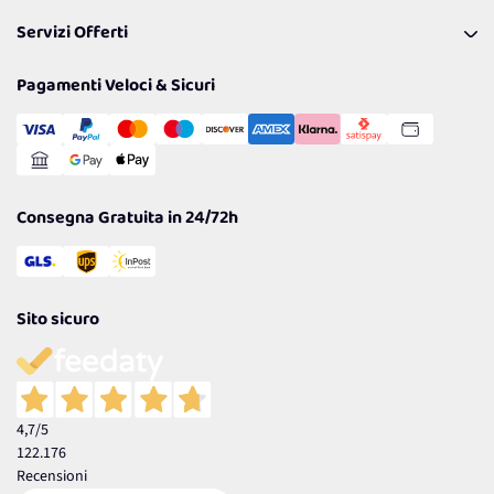
Pagamenti & Condizioni
FAQ
I nostri consigli
Servizi Offerti
Spedizioni
Resi
Politiche per la parità di genere
Privacy Policy
Tantissimi Sconti
Pagamenti Veloci & Sicuri
Cookie Policy
Transazione Sicura
Comunicazioni
Gestisci Cookie
Reso Facile e Veloce
Garanzia
Consegna Gratuita in 24/72h
Sito sicuro
4,7
/5
122.176
Recensioni