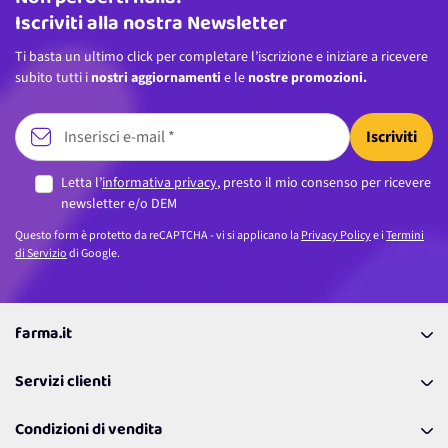
Iscriviti alla nostra Newsletter
Ti basta un ultimo click per completare l’iscrizione e iniziare a ricevere
subito tutti i
nostri aggiornamenti
e le
nostre promozioni.
Iscriviti
Letta l’
informativa privacy
, presto il mio consenso per ricevere
newsletter e/o DEM
Questo form è protetto da reCAPTCHA - vi si applicano la
Privacy Policy
e i
Termini
di Servizio
di Google.
farma.it
La nostra Azienda
Servizi clienti
Coupon
Contattaci
Programma Fedeltà Farma Lovers
Condizioni di vendita
Richiamami
Lavora con noi