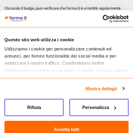
Cliccando il badge, puoi verificare che Farma.it è un'entità regolarmente
autorizzata dal Ministero della Salute a effettuare la vendita online di
medicinali.
Questo sito web utilizza i cookie
Utilizziamo i cookie per personalizzare contenuti ed
annunci, per fornire funzionalità dei social media e per
analizzare il nostro traffico. Condividiamo inoltre
informazioni sul modo in cui utilizzi il nostro sito con i nostri
partner che si occupano di analisi dei dati web, pubblicità e
social media, i quali potrebbero combinarle con altre
Mostra dettagli
informazioni che hai fornito loro o che hanno raccolto dal
tuo utilizzo dei loro servizi.
Seguici su
Rifiuta
Personalizza
Farma.it S.a.s. P. IVA 07417261216 REA: NA-884088
CREDITS
Accetta tutti
Sede legale Via delle Repubbliche Marinare 128, 80147 Napoli