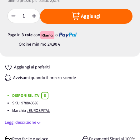
Ultimo prezzo più basso:
2,81 €
Aggiungi
Quantità
Paga in
3 rate
con
o
Ordine minimo
24,90 €
Aggiungi ai preferiti
Avvisami quando il prezzo scende
DISPONIBILITA'
6
SKU:
978840686
Marchio
: EUROSPITAL
Leggi descrizione
Reso facile e veloce
Pagamenti Sicuri al 100%