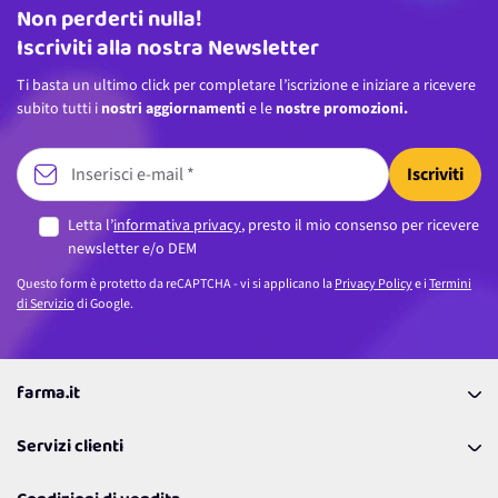
Non perderti nulla!
Indirizzo email
Iscriviti alla nostra Newsletter
Ti basta un ultimo click per completare l’iscrizione e iniziare a ricevere
subito tutti i
nostri aggiornamenti
e le
nostre promozioni.
Iscriviti
Letta l’
informativa privacy
, presto il mio consenso per ricevere
newsletter e/o DEM
Questo form è protetto da reCAPTCHA - vi si applicano la
Privacy Policy
e i
Termini
di Servizio
di Google.
farma.it
La nostra Azienda
Servizi clienti
Coupon
Contattaci
Programma Fedeltà Farma Lovers