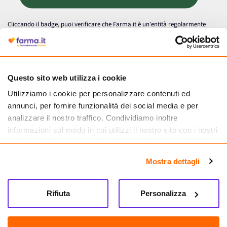
Cliccando il badge, puoi verificare che Farma.it è un'entità regolarmente
autorizzata dal Ministero della Salute a effettuare la vendita online di
medicinali.
Questo sito web utilizza i cookie
Utilizziamo i cookie per personalizzare contenuti ed
annunci, per fornire funzionalità dei social media e per
analizzare il nostro traffico. Condividiamo inoltre
informazioni sul modo in cui utilizzi il nostro sito con i nostri
partner che si occupano di analisi dei dati web, pubblicità e
social media, i quali potrebbero combinarle con altre
Mostra dettagli
informazioni che hai fornito loro o che hanno raccolto dal
tuo utilizzo dei loro servizi.
Seguici su
Rifiuta
Personalizza
Farma.it S.a.s. P. IVA 07417261216 REA: NA-884088
CREDITS