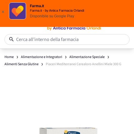
Scegli i solari Eucerin!
Farma.it
Salta al contenuto
Farma.it - by Antica Farmacia Orlandi
x
Disponibile su
Google Play
0
Cerca all’interno della farmacia
Home
Alimentazione e Integratori
Alimentazione Speciale
Alimenti Senza Glutine
Piaceri Mediterranei Cerealoro Anellini Miele 300 G
Main image
Click to view image in fullscreen