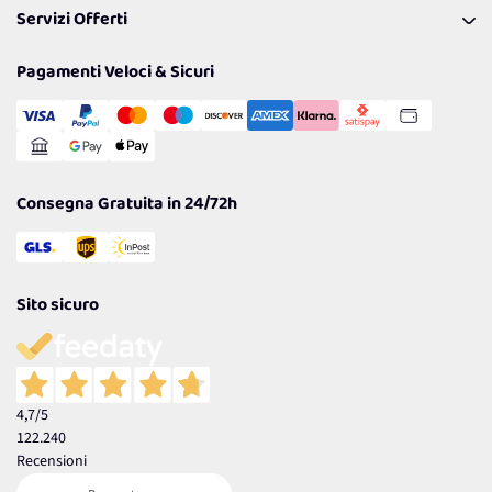
Servizi Offerti
Spedizioni
Resi
Politiche per la parità di genere
Privacy Policy
Tantissimi Sconti
Pagamenti Veloci & Sicuri
Cookie Policy
Transazione Sicura
Comunicazioni
Gestisci Cookie
Reso Facile e Veloce
Garanzia
Consegna Gratuita in 24/72h
Sito sicuro
4,7
/5
122.240
Recensioni