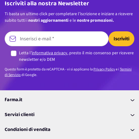
Iscriviti alla nostra Newsletter
Ti basta un ultimo click per completare l’iscrizione e iniziare a ricevere
subito tutti i
nostri aggiornamenti
e le
nostre promozioni.
Iscriviti
Letta l’
informativa privacy
, presto il mio consenso per ricevere
newsletter e/o DEM
Questo form è protetto da reCAPTCHA - vi si applicano la
Privacy Policy
e i
Termini
di Servizio
di Google.
farma.it
La nostra Azienda
Servizi clienti
Coupon
Contattaci
Programma Fedeltà Farma Lovers
Condizioni di vendita
Richiamami
Lavora con noi
Pagamenti & Condizioni
FAQ
I nostri consigli