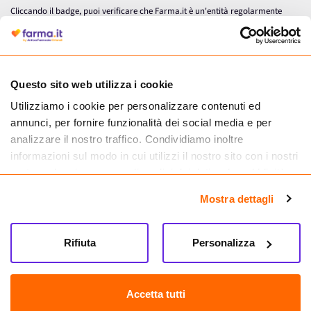
Cliccando il badge, puoi verificare che Farma.it è un'entità regolarmente
autorizzata dal Ministero della Salute a effettuare la vendita online di
medicinali.
Questo sito web utilizza i cookie
Utilizziamo i cookie per personalizzare contenuti ed
annunci, per fornire funzionalità dei social media e per
analizzare il nostro traffico. Condividiamo inoltre
informazioni sul modo in cui utilizzi il nostro sito con i nostri
partner che si occupano di analisi dei dati web, pubblicità e
social media, i quali potrebbero combinarle con altre
Mostra dettagli
informazioni che hai fornito loro o che hanno raccolto dal
tuo utilizzo dei loro servizi.
Seguici su
Rifiuta
Personalizza
Farma.it S.a.s. P. IVA 07417261216 REA: NA-884088
CREDITS
Accetta tutti
Sede legale Via delle Repubbliche Marinare 128, 80147 Napoli
Vendita online di medicinali senza obbligo di prescrizione effettuata tramite