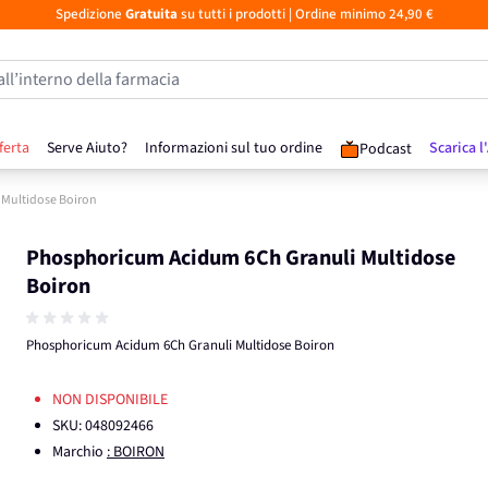
Spedizione
Gratuita
su tutti i prodotti
| Ordine minimo 24,90 €
all’interno della farmacia
ferta
Serve Aiuto?
Informazioni sul tuo ordine
Scarica l
Podcast
Multidose Boiron
Phosphoricum Acidum 6Ch Granuli Multidose
Boiron
Phosphoricum Acidum 6Ch Granuli Multidose Boiron
NON DISPONIBILE
SKU:
048092466
Marchio
: BOIRON