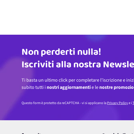
Non perderti nulla!
Indirizzo email
Iscriviti alla nostra Newsl
Ti basta un ultimo click per completare l’iscrizione e iniz
subito tutti i
nostri aggiornamenti
e le
nostre promozio
Questo form è protetto da reCAPTCHA - vi si applicano la
Privacy Policy
e i
T