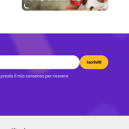
Iscriviti
, presto il mio consenso per ricevere