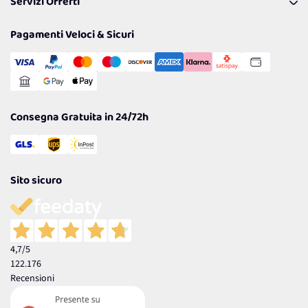
Servizi Offerti
Spedizioni
Resi
Politiche per la parità di genere
Privacy Policy
Tantissimi Sconti
Pagamenti Veloci & Sicuri
Cookie Policy
Transazione Sicura
Comunicazioni
Gestisci Cookie
Reso Facile e Veloce
Garanzia
Consegna Gratuita in 24/72h
Sito sicuro
4,7
/5
122.176
Recensioni