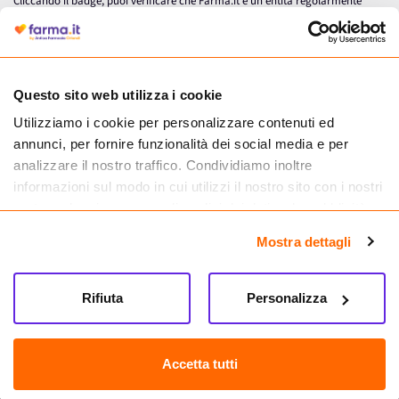
Cliccando il badge, puoi verificare che Farma.it è un'entità regolarmente
autorizzata dal Ministero della Salute a effettuare la vendita online di
medicinali.
Questo sito web utilizza i cookie
Utilizziamo i cookie per personalizzare contenuti ed
annunci, per fornire funzionalità dei social media e per
analizzare il nostro traffico. Condividiamo inoltre
informazioni sul modo in cui utilizzi il nostro sito con i nostri
partner che si occupano di analisi dei dati web, pubblicità e
social media, i quali potrebbero combinarle con altre
Mostra dettagli
informazioni che hai fornito loro o che hanno raccolto dal
tuo utilizzo dei loro servizi.
Seguici su
Rifiuta
Personalizza
Farma.it S.a.s. P. IVA 07417261216 REA: NA-884088
CREDITS
Accetta tutti
Sede legale Via delle Repubbliche Marinare 128, 80147 Napoli
Vendita online di medicinali senza obbligo di prescrizione effettuata tramite
esercizio autorizzato dal Ministero della Salute – Codice identificativo n. 016715