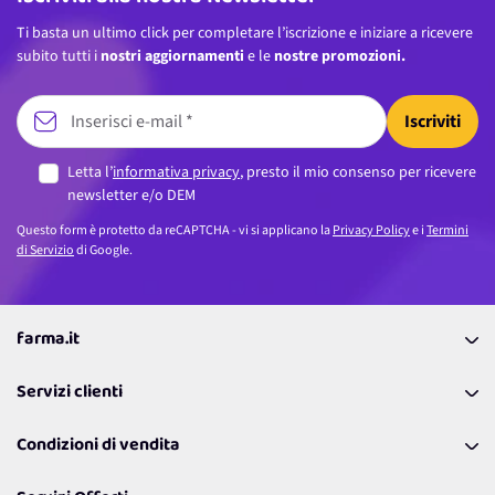
Ti basta un ultimo click per completare l’iscrizione e iniziare a ricevere
subito tutti i
nostri aggiornamenti
e le
nostre promozioni.
Iscriviti
Letta l’
informativa privacy
, presto il mio consenso per ricevere
newsletter e/o DEM
Questo form è protetto da reCAPTCHA - vi si applicano la
Privacy Policy
e i
Termini
di Servizio
di Google.
farma.it
La nostra Azienda
Servizi clienti
Coupon
Contattaci
Programma Fedeltà Farma Lovers
Condizioni di vendita
Richiamami
Lavora con noi
Pagamenti & Condizioni
FAQ
I nostri consigli