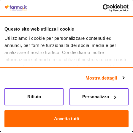
autorizzata dal Ministero della Salute a effettuare la vendita online di
medicinali.
Questo sito web utilizza i cookie
Utilizziamo i cookie per personalizzare contenuti ed
annunci, per fornire funzionalità dei social media e per
analizzare il nostro traffico. Condividiamo inoltre
informazioni sul modo in cui utilizzi il nostro sito con i nostri
partner che si occupano di analisi dei dati web, pubblicità e
social media, i quali potrebbero combinarle con altre
Mostra dettagli
informazioni che hai fornito loro o che hanno raccolto dal
tuo utilizzo dei loro servizi.
Seguici su
Rifiuta
Personalizza
Farma.it S.a.s. P. IVA 07417261216 REA: NA-884088
CREDITS
Accetta tutti
Sede legale Via delle Repubbliche Marinare 128, 80147 Napoli
Vendita online di medicinali senza obbligo di prescrizione effettuata tramite
esercizio autorizzato dal Ministero della Salute – Codice identificativo n. 016715