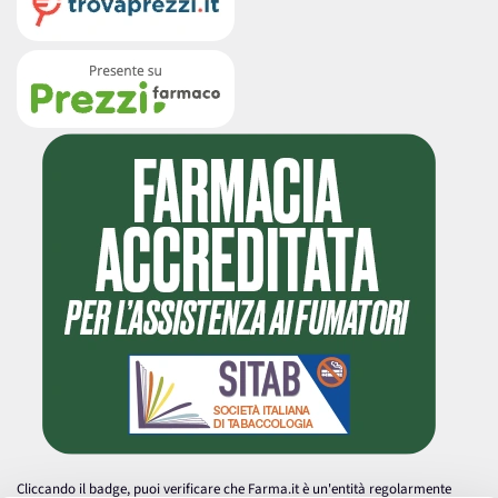
Cliccando il badge, puoi verificare che Farma.it è un'entità regolarmente